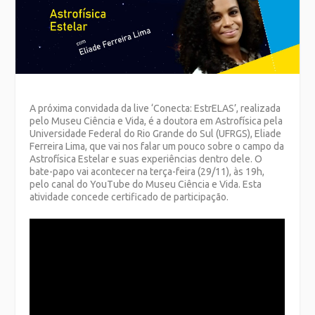
A próxima convidada da live ‘Conecta: EstrELAS’, realizada
pelo Museu Ciência e Vida, é a doutora em Astrofísica pela
Universidade Federal do Rio Grande do Sul (UFRGS), Eliade
Ferreira Lima, que vai nos falar um pouco sobre o campo da
Astrofísica Estelar e suas experiências dentro dele. O
bate-papo vai acontecer na terça-feira (29/11), às 19h,
pelo canal do YouTube do Museu Ciência e Vida. Esta
atividade concede certificado de participação.