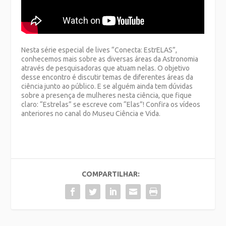
Nesta série especial de lives “Conecta: EstrELAS”,
conhecemos mais sobre as diversas áreas da Astronomia
através de pesquisadoras que atuam nelas. O objetivo
desse encontro é discutir temas de diferentes áreas da
ciência junto ao público. E se alguém ainda tem dúvidas
sobre a presença de mulheres nesta ciência, que fique
claro: “Estrelas” se escreve com “Elas”! Confira os vídeos
anteriores no canal do Museu Ciência e Vida.
COMPARTILHAR: