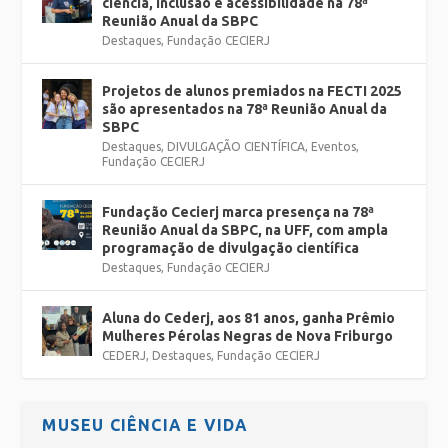
ciência, inclusão e acessibilidade na 78ª
Reunião Anual da SBPC
Destaques
,
Fundação CECIERJ
Projetos de alunos premiados na FECTI 2025
são apresentados na 78ª Reunião Anual da
SBPC
Destaques
,
DIVULGAÇÃO CIENTÍFICA
,
Eventos
,
Fundação CECIERJ
Fundação Cecierj marca presença na 78ª
Reunião Anual da SBPC, na UFF, com ampla
programação de divulgação científica
Destaques
,
Fundação CECIERJ
Aluna do Cederj, aos 81 anos, ganha Prêmio
Mulheres Pérolas Negras de Nova Friburgo
CEDERJ
,
Destaques
,
Fundação CECIERJ
MUSEU CIÊNCIA E VIDA