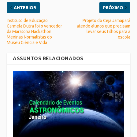
ANTERIOR
PRÓXIMO
Instituto de Educação
Projeto do Ceja Jamapará
Carmela Dutra foi o vencedor
atende alunos que precisam
da Maratona Hackathon
levar seus filhos para a
Meninas Normalistas do
escola
Museu Ciência e Vida
ASSUNTOS RELACIONADOS