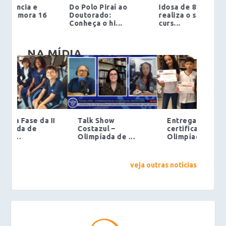
Idosa de 81 anos
Primeiro concurso
realiza o sonho de
da Fundação
curs...
Cecierj co...
NA MÍDIA
Entrega dos
Projeto para a I
certificados da I
Olimpíada de
Olimpíada ...
Ciência &#...
veja outras notícias