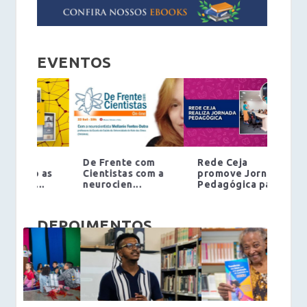
EVENTOS
Rede Ceja
Seminário da
promove Jornada
Fundação Cecierj
Pedagógica par...
celebra ce...
DEPOIMENTOS