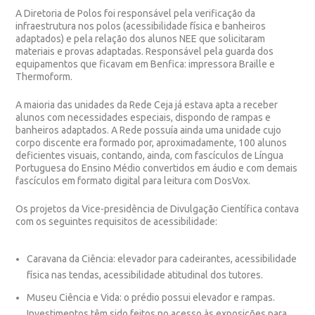
A
Diretoria de Polos
foi responsável pela verificação da
infraestrutura nos polos (acessibilidade física e banheiros
adaptados) e pela relação dos alunos NEE que solicitaram
materiais e provas adaptadas. Responsável pela guarda dos
equipamentos que ficavam em Benfica: impressora Braille e
Thermoform.
A maioria das unidades da
Rede Ceja
já estava apta a receber
alunos com necessidades especiais, dispondo de rampas e
banheiros adaptados. A Rede possuía ainda uma unidade cujo
corpo discente era formado por, aproximadamente, 100 alunos
deficientes visuais, contando, ainda, com fascículos de Língua
Portuguesa do Ensino Médio convertidos em áudio e com demais
fascículos em formato digital para leitura com DosVox.
Os projetos da
Vice-presidência de Divulgação Científica
contava
com os seguintes requisitos de acessibilidade:
Caravana da Ciência
: elevador para cadeirantes, acessibilidade
física nas tendas, acessibilidade atitudinal dos tutores.
Museu Ciência e Vida
: o prédio possui elevador e rampas.
Investimentos têm sido feitos no acesso às exposições para