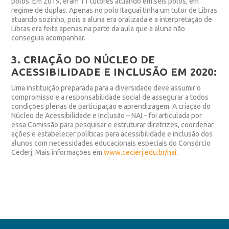
polos. Em 2019, eram 11 tutores atuando em seis polos, em
regime de duplas. Apenas no polo Itaguaí tinha um tutor de Libras
atuando sozinho, pois a aluna era oralizada e a interpretação de
Libras era feita apenas na parte da aula que a aluna não
conseguia acompanhar.
3. CRIAÇÃO DO NÚCLEO DE
ACESSIBILIDADE E INCLUSÃO EM 2020:
Uma instituição preparada para a diversidade deve assumir o
compromisso e a responsabilidade social de assegurar a todos
condições plenas de participação e aprendizagem. A criação do
Núcleo de Acessibilidade e Inclusão – NAI – foi articulada por
essa Comissão para pesquisar e estruturar diretrizes, coordenar
ações e estabelecer políticas para acessibilidade e inclusão dos
alunos com necessidades educacionais especiais do Consórcio
Cederj. Mais informações em
www.cecierj.edu.br/nai
.