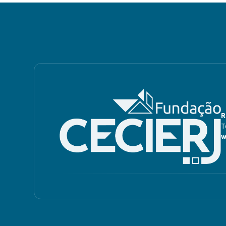
R
T
w