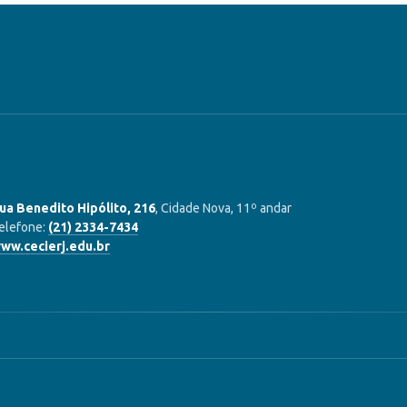
ua Benedito Hipólito, 216
, Cidade Nova, 11º andar
elefone:
(21) 2334-7434
ww.cecierj.edu.br