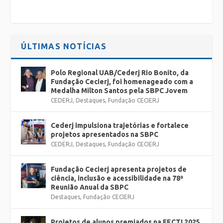
ÚLTIMAS NOTÍCIAS
Polo Regional UAB/Cederj Rio Bonito, da
Fundação Cecierj, foi homenageado com a
Medalha Milton Santos pela SBPC Jovem
CEDERJ
,
Destaques
,
Fundação CECIERJ
Cederj impulsiona trajetórias e fortalece
projetos apresentados na SBPC
CEDERJ
,
Destaques
,
Fundação CECIERJ
Fundação Cecierj apresenta projetos de
ciência, inclusão e acessibilidade na 78ª
Reunião Anual da SBPC
Destaques
,
Fundação CECIERJ
Projetos de alunos premiados na FECTI 2025