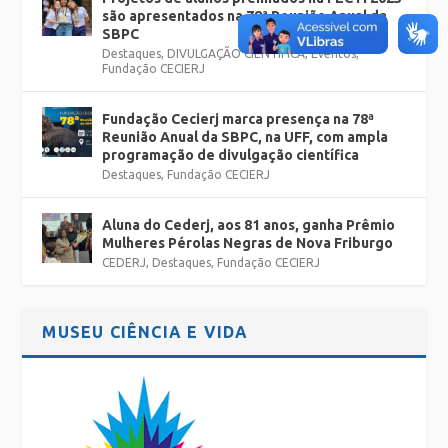
são apresentados na 78ª Reunião Anual da
SBPC
Destaques
,
DIVULGAÇÃO CIENTÍFICA
,
Eventos
,
Fundação CECIERJ
Fundação Cecierj marca presença na 78ª
Reunião Anual da SBPC, na UFF, com ampla
programação de divulgação científica
Destaques
,
Fundação CECIERJ
Aluna do Cederj, aos 81 anos, ganha Prêmio
Mulheres Pérolas Negras de Nova Friburgo
CEDERJ
,
Destaques
,
Fundação CECIERJ
MUSEU CIÊNCIA E VIDA