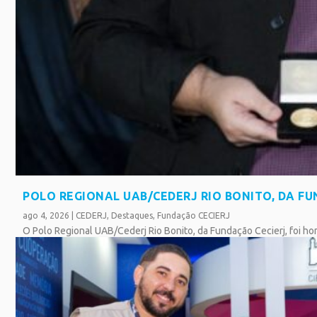
POLO REGIONAL UAB/CEDERJ RIO BONITO, DA F
ago 4, 2026
|
CEDERJ
,
Destaques
,
Fundação CECIERJ
O Polo Regional UAB/Cederj Rio Bonito, da Fundação Cecierj, foi h
SAIBA MAIS