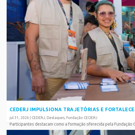
CEDERJ IMPULSIONA TRAJETÓRIAS E FORTALEC
jul 31, 2026
|
CEDERJ
,
Destaques
,
Fundação CECIERJ
Participantes destacam como a formação oferecida pela Fundação Cec