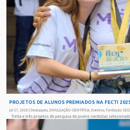
PROJETOS DE ALUNOS PREMIADOS NA FECTI 202
jul 27, 2026
|
Destaques
,
DIVULGAÇÃO CIENTÍFICA
,
Eventos
,
Fundação CEC
Trinta e três projetos de pesquisa de jovens cientistas selecionado
SAIBA MAIS