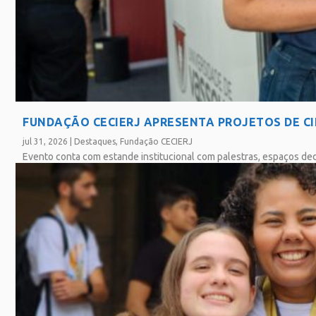
FUNDAÇÃO CECIERJ APRESENTA PROJETOS DE CIÊ
jul 31, 2026
|
Destaques
,
Fundação CECIERJ
Evento conta com estande institucional com palestras, espaços ded
SAIBA MAIS