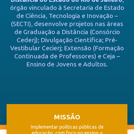
órgão vinculado à Secretaria de Estado
de Ciência, Tecnologia e Inovação –
(SECTI), desenvolve projetos nas áreas
de Graduação a Distância (Consórcio
Cederj); Divulgação Científica; Pré-
Vestibular Cecierj; Extensão (Formação
Continuada de Professores) e Ceja –
Ensino de Jovens e Adultos.
MISSÃO
Implementar políticas públicas de
educação, com foco no ensino a