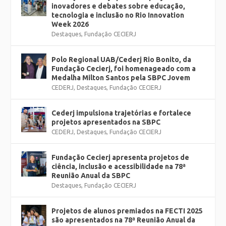
inovadores e debates sobre educação,
tecnologia e inclusão no Rio Innovation
Week 2026
Destaques
,
Fundação CECIERJ
Polo Regional UAB/Cederj Rio Bonito, da
Fundação Cecierj, foi homenageado com a
Medalha Milton Santos pela SBPC Jovem
CEDERJ
,
Destaques
,
Fundação CECIERJ
Cederj impulsiona trajetórias e fortalece
projetos apresentados na SBPC
CEDERJ
,
Destaques
,
Fundação CECIERJ
Fundação Cecierj apresenta projetos de
ciência, inclusão e acessibilidade na 78ª
Reunião Anual da SBPC
Destaques
,
Fundação CECIERJ
Projetos de alunos premiados na FECTI 2025
são apresentados na 78ª Reunião Anual da