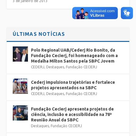
3 de janeiro de 2013
ÚLTIMAS NOTÍCIAS
Polo Regional UAB/Cederj Rio Bonito, da
Fundação Cecierj, foi homenageado com a
Medalha Milton Santos pela SBPC Jovem
CEDERJ
,
Destaques
,
Fundação CECIERJ
Cederj impulsiona trajetórias e fortalece
projetos apresentados na SBPC
CEDERJ
,
Destaques
,
Fundação CECIERJ
Fundação Cecierj apresenta projetos de
ciência, inclusão e acessibilidade na 78ª
Reunião Anual da SBPC
Destaques
,
Fundação CECIERJ