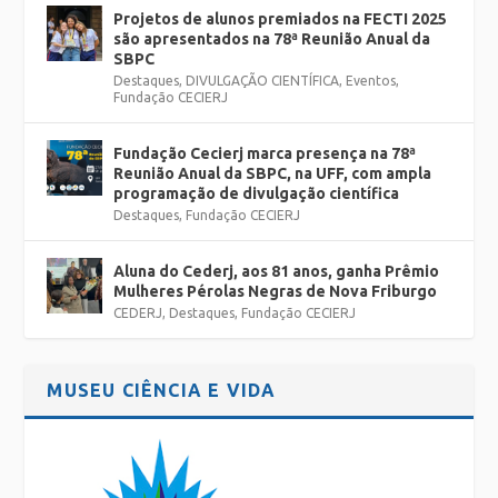
Projetos de alunos premiados na FECTI 2025
são apresentados na 78ª Reunião Anual da
SBPC
Destaques
,
DIVULGAÇÃO CIENTÍFICA
,
Eventos
,
Fundação CECIERJ
Fundação Cecierj marca presença na 78ª
Reunião Anual da SBPC, na UFF, com ampla
programação de divulgação científica
Destaques
,
Fundação CECIERJ
Aluna do Cederj, aos 81 anos, ganha Prêmio
Mulheres Pérolas Negras de Nova Friburgo
CEDERJ
,
Destaques
,
Fundação CECIERJ
MUSEU CIÊNCIA E VIDA