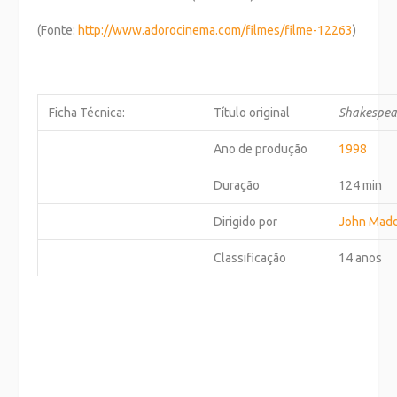
(Fonte:
http://www.adorocinema.com/
filmes/filme-12263
)
Ficha Técnica:
Título original
Shakespear
Ano de produção
1998
Duração
124 min
Dirigido por
John Mad
Classificação
14 anos