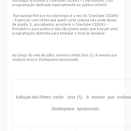
domingos acontece o Cineclube CEDERJ – Cineclubinho, com
programação dedicada especialmente ao público infantil.
Nas quintas-feiras e nos domingos é a vez do Cineclube CEDERJ
– Essencial, com filmes que quem curte cinema não pode deixar
de assistir. E, aos sábados, acontece o Cineclube CEDERJ –
Romântico para jovens e não tão jovens assim que buscam uma
programação divertida para embalar o final de semana!
Ao longo do mês de julho, teremos
Irmão Urso (1), A menina que
roubava livros
e
Shakespeare Apaixonado.
Exibição dos filmes:
Irmão Urso (1), A menina que roubav
Shakespeare Apaixonado.