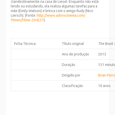
clandestinamente na casa de Liesel. Enquanto não está
lendo ou estudando, ela realiza algumas tarefas para a
mãe (Emily Watson) e brinca com o amigo Rudy (Nico
Liersch). (Fonte:
http://www.adorocinema.com/
filmes/filme-204237
).
Ficha Técnica:
Título original
The Book 
Ano de produção
2013
Duração
131 minut
Dirigido por
Brian Perc
Classificação
10 anos