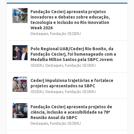
Fundação Cecierj apresenta projetos
inovadores e debates sobre educação,
tecnologia e inclusão no Rio Innovation
Week 2026
Destaques
,
Fundação CECIERJ
Polo Regional UAB/Cederj Rio Bonito, da
Fundação Cecierj, foi homenageado com a
Medalha Milton Santos pela SBPC Jovem
CEDERJ
,
Destaques
,
Fundação CECIERJ
Cederj impulsiona trajetórias e fortalece
projetos apresentados na SBPC
CEDERJ
,
Destaques
,
Fundação CECIERJ
Fundação Cecierj apresenta projetos de
ciência, inclusão e acessibilidade na 78ª
Reunião Anual da SBPC
Destaques
,
Fundação CECIERJ