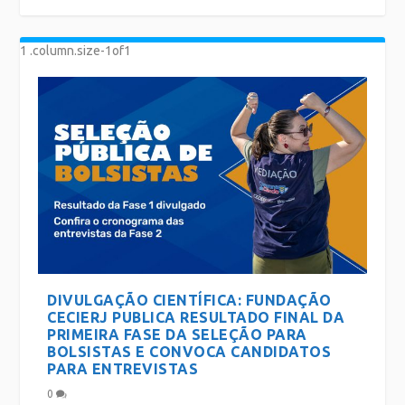
MUSEU CIÊNCIA E VIDA, DA FUNDAÇÃO
MUSEU CIÊNCIA E VIDA COMEMORA 16
CECIERJ, PREPARA...
ANOS DE HISTÓRIA ...
DIVULGAÇÃO CIENTÍFICA: FUNDAÇÃO
CECIERJ PUBLICA RESULTADO FINAL DA
PRIMEIRA FASE DA SELEÇÃO PARA
BOLSISTAS E CONVOCA CANDIDATOS
PARA ENTREVISTAS
0