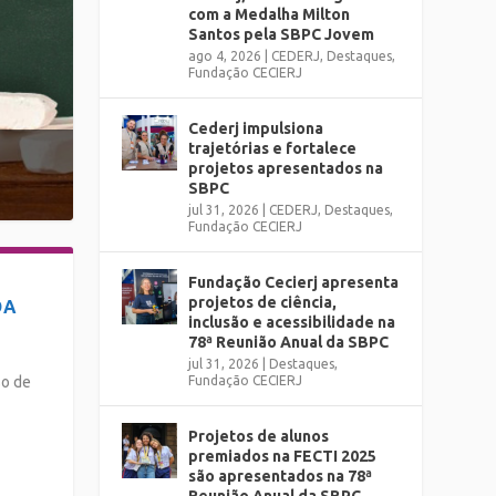
com a Medalha Milton
Santos pela SBPC Jovem
ago 4, 2026
|
CEDERJ
,
Destaques
,
Fundação CECIERJ
Cederj impulsiona
trajetórias e fortalece
projetos apresentados na
SBPC
jul 31, 2026
|
CEDERJ
,
Destaques
,
Fundação CECIERJ
Fundação Cecierj apresenta
projetos de ciência,
DA
inclusão e acessibilidade na
78ª Reunião Anual da SBPC
jul 31, 2026
|
Destaques
,
so de
Fundação CECIERJ
Projetos de alunos
premiados na FECTI 2025
são apresentados na 78ª