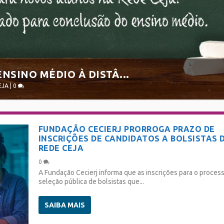
ENSINO MÉDIO À DISTÂ...
EJA
|
0
FUNDAÇÃO CECIERJ PRORROGA PRAZO DE
INSCRIÇÕES DE CANDIDATOS A BOLSISTAS 
REDE CEJA
0
A Fundação Cecierj informa que as inscrições para o proces
seleção pública de bolsistas que...
SAIBA MAIS