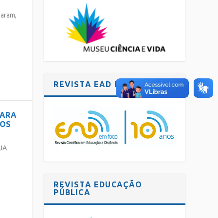
param,
REVISTA EAD EM FOCO
PARA
DOS
EJA
REVISTA EDUCAÇÃO
PÚBLICA