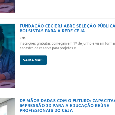
FUNDAÇÃO CECIERJ ABRE SELEÇÃO PÚBLICA
BOLSISTAS PARA A REDE CEJA
0
Inscrições gratuitas começam em 1º de junho e visam forma
cadastro de reserva para projetos e...
VO ENDEREÇO: RUA BENE...
RÍCULA PARA NOVOS ALU...
SAIBA MAIS
CIERJ
EJA
|
0
,
REDE CEJA
|
0
DE MÃOS DADAS COM O FUTURO: CAPACIT
IMPRESSÃO 3D PARA A EDUCAÇÃO REÚNE
PROFISSIONAIS DO CEJA