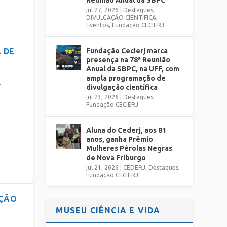
Reunião Anual da SBPC
jul 27, 2026
|
Destaques
,
DIVULGAÇÃO CIENTÍFICA
,
Eventos
,
Fundação CECIERJ
 DE
Fundação Cecierj marca
presença na 78ª Reunião
Anual da SBPC, na UFF, com
ampla programação de
r
divulgação científica
jul 23, 2026
|
Destaques
,
Fundação CECIERJ
Aluna do Cederj, aos 81
anos, ganha Prêmio
Mulheres Pérolas Negras
de Nova Friburgo
jul 21, 2026
|
CEDERJ
,
Destaques
,
Fundação CECIERJ
AÇÃO
MUSEU CIÊNCIA E VIDA