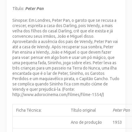
Título:
Peter Pan
Sinopse: Em Londres, Peter Pan, o garoto que se recusa a
crescer, espreita a casa dos Darling, pois Wendy, a mais
velha dos filhos do casal Darling, crê que ele exista e já
convenceu seus irmãos, João e Miguel disso.
Aproveitando a ausência dos pais de Wendy, Peter Pan vai
até a casa de Wendy. Após recuperar sua sombra, Peter
Pan ensina a Wendy, João e Miguel o que devem fazer
para voar: pensar em algo bom e usar um pó mágico, que
uma pequena fada, Sininho, joga sobre eles. Peter leva as
três crianças para um passeio na Terra do Nunca, uma ilha
encantada que é o lar de Peter, Sininho, os Garotos
Perdidos e um maquiavélico pirata, o Capitão Gancho. Tudo
se complica quando Sininho fica com muito ciúme de
Wendy e quer prejudicá-la. (Fonte:
http://www.adorocinema.com/filmes/filme-1554/)
Ficha Técnica:
Título original
Peter Pan
Ano de produção
1953