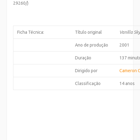
29260/)
Ficha Técnica:
Título original
Vanilla Sk
Ano de produção
2001
Duração
137 minut
Dirigido por
Cameron 
Classificação
14 anos