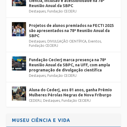
ciência, inclusão e acessibilidade na 78ª
Reunião Anual da SBPC
Destaques
,
Fundação CECIERJ
Projetos de alunos premiados na FECTI 2025
são apresentados na 78ª Reunião Anual da
SBPC
Destaques
,
DIVULGAÇÃO CIENTÍFICA
,
Eventos
,
Fundação CECIERJ
Fundação Cecierj marca presença na 78ª
Reunião Anual da SBPC, na UFF, com ampla
programação de divulgação científica
Destaques
,
Fundação CECIERJ
Aluna do Cederj, aos 81 anos, ganha Prêmio
Mulheres Pérolas Negras de Nova Friburgo
CEDERJ
,
Destaques
,
Fundação CECIERJ
MUSEU CIÊNCIA E VIDA