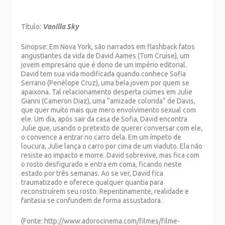
Título:
Vanilla Sky
Sinopse: Em Nova York, são narrados em flashback fatos
angustiantes da vida de David Aames (Tom Cruise), um
jovem empresário que é dono de um império editorial.
David tem sua vida modificada quando conhece Sofia
Serrano (Penélope Cruz), uma bela jovem por quem se
apaixona. Tal relacionamento desperta ciúmes em Julie
Gianni (Cameron Diaz), uma “amizade colorida” de Davis,
que quer muito mais que mero envolvimento sexual com
ele. Um dia, após sair da casa de Sofia, David encontra
Julie que, usando o pretexto de querer conversar com ele,
o convence a entrar no carro dela. Em um ímpeto de
loucura, Julie lança o carro por cima de um viaduto. Ela não
resiste ao impacto e morre. David sobrevive, mas fica com
o rosto desfigurado e entra em coma, ficando neste
estado por três semanas. Ao se ver, David fica
traumatizado e oferece qualquer quantia para
reconstruírem seu rosto. Repentinamente, realidade e
fantasia se confundem de forma assustadora.
(Fonte: http://www.adorocinema.com/filmes/filme-