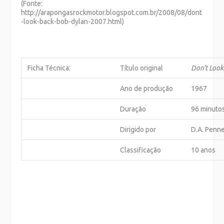
(Fonte:
http://arapongasrockmotor.blogspot.com.br/2008/08/dont
-look-back-bob-dylan-2007.html)
Ficha Técnica:
Título original
Don’t Look
Ano de produção
1967
Duração
96 minuto
Dirigido por
D.A. Penn
Classificação
10 anos