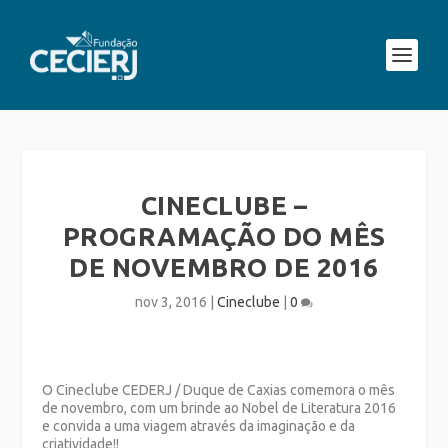
CINECLUBE –
PROGRAMAÇÃO DO MÊS
DE NOVEMBRO DE 2016
nov 3, 2016
|
Cineclube
|
0
O Cineclube CEDERJ / Duque de Caxias comemora o mês
de novembro, com um brinde ao Nobel de Literatura 2016
e convida a uma viagem através da imaginação e da
criatividade!!