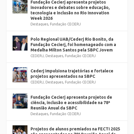
Fundação Cecierj apresenta projetos
inovadores e debates sobre educação,
tecnologia e inclusão no Rio Innovation
Week 2026
Destaques
,
Fundação CECIERJ
Polo Regional UAB/Cederj Rio Bonito, da
Fundação Cecierj, foi homenageado com a
Medalha Milton Santos pela SBPC Jovem
CEDERJ
,
Destaques
,
Fundação CECIERJ
Cederj impulsiona trajetórias e fortalece
projetos apresentados na SBPC
CEDERJ
,
Destaques
,
Fundação CECIERJ
Fundação Cecierj apresenta projetos de
ciência, inclusão e acessibilidade na 78ª
Reunião Anual da SBPC
Destaques
,
Fundação CECIERJ
Projetos de alunos premiados na FECTI 2025