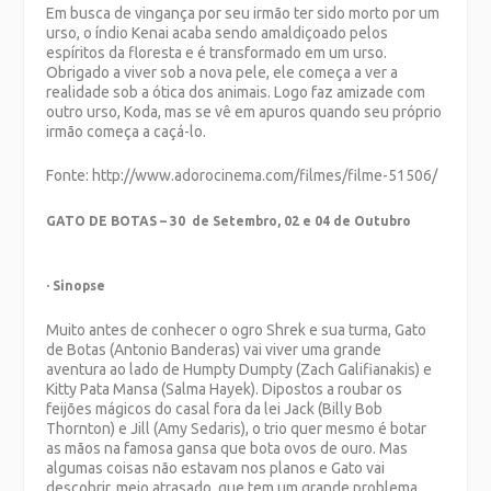
Em busca de vingança por seu irmão ter sido morto por um
urso, o índio Kenai acaba sendo amaldiçoado pelos
espíritos da floresta e é transformado em um urso.
Obrigado a viver sob a nova pele, ele começa a ver a
realidade sob a ótica dos animais. Logo faz amizade com
outro urso, Koda, mas se vê em apuros quando seu próprio
irmão começa a caçá-lo.
Fonte: http://www.adorocinema.com/filmes/filme-51506/
GATO DE BOTAS – 30 de Setembro, 02 e 04 de Outubro
· Sinopse
Muito antes de conhecer o ogro Shrek e sua turma, Gato
de Botas (Antonio Banderas) vai viver uma grande
aventura ao lado de Humpty Dumpty (Zach Galifianakis) e
Kitty Pata Mansa (Salma Hayek). Dipostos a roubar os
feijões mágicos do casal fora da lei Jack (Billy Bob
Thornton) e Jill (Amy Sedaris), o trio quer mesmo é botar
as mãos na famosa gansa que bota ovos de ouro. Mas
algumas coisas não estavam nos planos e Gato vai
descobrir, meio atrasado, que tem um grande problema