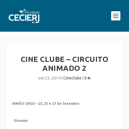
CINE CLUBE – CIRCUITO
ANIMADO 2
set 23, 2014
|
Cineclube
|
0
IRMÃO URSO – 23, 25 e 27 de Setembro
· Sinopse