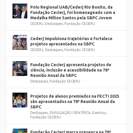
Polo Regional UAB/Cederj Rio Bonito, da
Fundação Cecierj, foi homenageado com a
Medalha Milton Santos pela SBPC Jovem
CEDERJ
,
Destaques
,
Fundação CECIERJ
Cederj impulsiona trajetórias e fortalece
projetos apresentados na SBPC
CEDERJ
,
Destaques
,
Fundação CECIERJ
Fundação Cecierj apresenta projetos de
ciência, inclusão e acessibilidade na 78ª
Reunião Anual da SBPC
Destaques
,
Fundação CECIERJ
Projetos de alunos premiados na FECTI 2025
são apresentados na 78ª Reunião Anual da
SBPC
Destaques
,
DIVULGAÇÃO CIENTÍFICA
,
Eventos
,
Fundação CECIERJ
Fundação Cecierj marca presença na 78ª