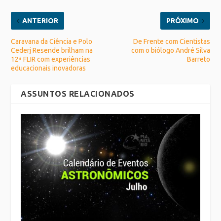
ANTERIOR
PRÓXIMO
Caravana da Ciência e Polo
De Frente com Cientistas
Cederj Resende brilham na
com o biólogo André Silva
12ª FLIR com experiências
Barreto
educacionais inovadoras
ASSUNTOS RELACIONADOS