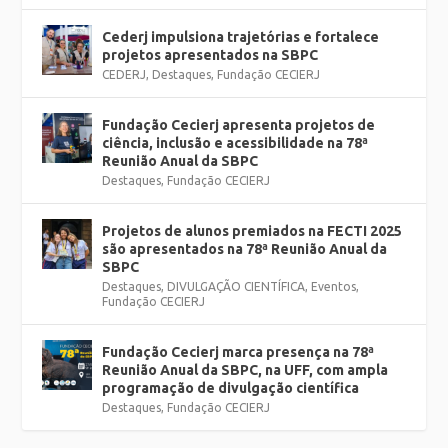
Cederj impulsiona trajetórias e fortalece
projetos apresentados na SBPC
CEDERJ
,
Destaques
,
Fundação CECIERJ
Fundação Cecierj apresenta projetos de
ciência, inclusão e acessibilidade na 78ª
Reunião Anual da SBPC
Destaques
,
Fundação CECIERJ
Projetos de alunos premiados na FECTI 2025
são apresentados na 78ª Reunião Anual da
SBPC
Destaques
,
DIVULGAÇÃO CIENTÍFICA
,
Eventos
,
Fundação CECIERJ
Fundação Cecierj marca presença na 78ª
Reunião Anual da SBPC, na UFF, com ampla
programação de divulgação científica
Destaques
,
Fundação CECIERJ