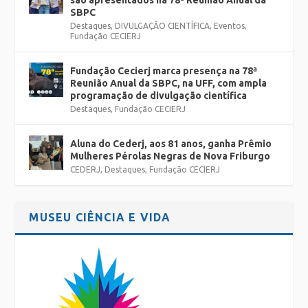
são apresentados na 78ª Reunião Anual da
SBPC
Destaques
,
DIVULGAÇÃO CIENTÍFICA
,
Eventos
,
Fundação CECIERJ
Fundação Cecierj marca presença na 78ª
Reunião Anual da SBPC, na UFF, com ampla
programação de divulgação científica
Destaques
,
Fundação CECIERJ
Aluna do Cederj, aos 81 anos, ganha Prêmio
Mulheres Pérolas Negras de Nova Friburgo
CEDERJ
,
Destaques
,
Fundação CECIERJ
MUSEU CIÊNCIA E VIDA