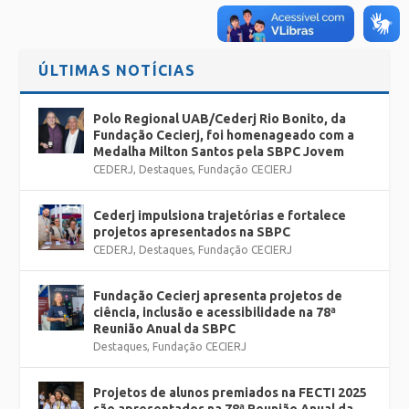
ÚLTIMAS NOTÍCIAS
Polo Regional UAB/Cederj Rio Bonito, da
Fundação Cecierj, foi homenageado com a
Medalha Milton Santos pela SBPC Jovem
CEDERJ
,
Destaques
,
Fundação CECIERJ
Cederj impulsiona trajetórias e fortalece
projetos apresentados na SBPC
CEDERJ
,
Destaques
,
Fundação CECIERJ
Fundação Cecierj apresenta projetos de
ciência, inclusão e acessibilidade na 78ª
Reunião Anual da SBPC
Destaques
,
Fundação CECIERJ
Projetos de alunos premiados na FECTI 2025