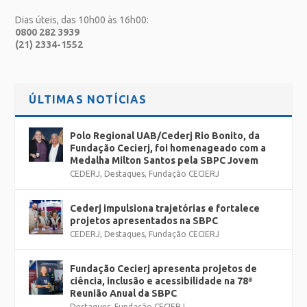
Dias úteis, das 10h00 às 16h00:
0800 282 3939
(21) 2334-1552
ÚLTIMAS NOTÍCIAS
Polo Regional UAB/Cederj Rio Bonito, da
Fundação Cecierj, foi homenageado com a
Medalha Milton Santos pela SBPC Jovem
CEDERJ
,
Destaques
,
Fundação CECIERJ
Cederj impulsiona trajetórias e fortalece
projetos apresentados na SBPC
CEDERJ
,
Destaques
,
Fundação CECIERJ
Fundação Cecierj apresenta projetos de
ciência, inclusão e acessibilidade na 78ª
Reunião Anual da SBPC
Destaques
,
Fundação CECIERJ