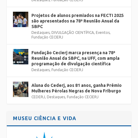
Projetos de alunos premiados na FECTI 2025
são apresentados na 78ª Reunião Anual da
SBPC
Destaques
,
DIVULGAÇÃO CIENTÍFICA
,
Eventos
,
Fundação CECIERJ
Fundação Cecierj marca presença na 78ª
Reunião Anual da SBPC, na UFF, com ampla
programação de divulgação científica
Destaques
,
Fundação CECIERJ
Aluna do Cederj, aos 81 anos, ganha Prêmio
Mulheres Pérolas Negras de Nova Friburgo
CEDERJ
,
Destaques
,
Fundação CECIERJ
MUSEU CIÊNCIA E VIDA