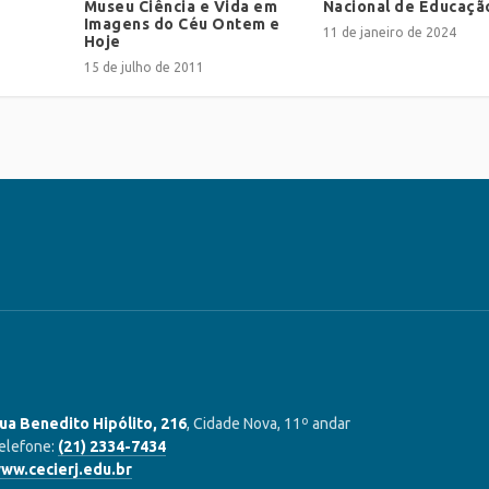
Museu Ciência e Vida em
Nacional de Educaçã
Imagens do Céu Ontem e
11 de janeiro de 2024
Hoje
15 de julho de 2011
ua Benedito Hipólito, 216
, Cidade Nova, 11º andar
elefone:
(21) 2334-7434
ww.cecierj.edu.br