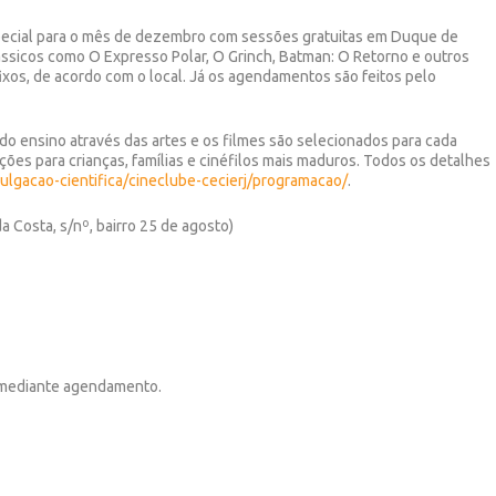
ecial para o mês de dezembro com sessões gratuitas em Duque de
lássicos como
O Expresso Polar
,
O Grinch
,
Batman: O Retorno
e outros
ixos, de acordo com o local. Já os agendamentos são feitos pelo
o ensino através das artes e os filmes são selecionados para cada
ões para crianças, famílias e cinéfilos mais maduros. Todos os detalhes
vulgacao-cientifica/cineclube-cecierj/programacao/
.
a Costa, s/nº, bairro 25 de agosto)
u mediante agendamento.