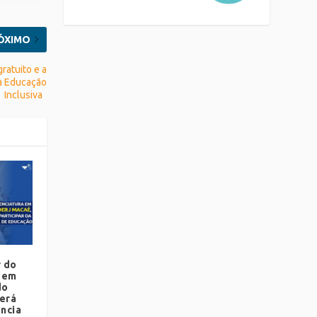
ÓXIMO
ratuito e a
da Educação
Inclusiva
r do
a em
do
será
ncia