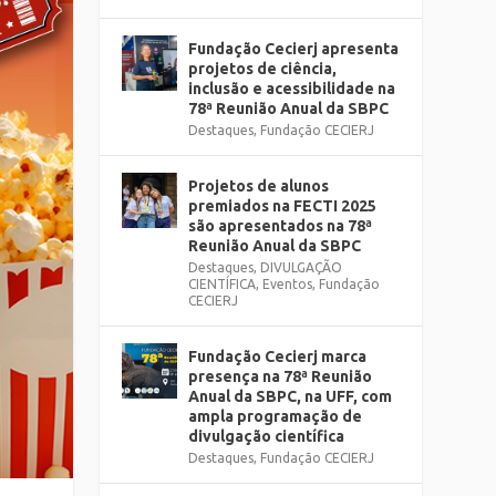
Fundação Cecierj apresenta
projetos de ciência,
inclusão e acessibilidade na
78ª Reunião Anual da SBPC
Destaques
,
Fundação CECIERJ
Projetos de alunos
premiados na FECTI 2025
são apresentados na 78ª
Reunião Anual da SBPC
Destaques
,
DIVULGAÇÃO
CIENTÍFICA
,
Eventos
,
Fundação
CECIERJ
Fundação Cecierj marca
presença na 78ª Reunião
Anual da SBPC, na UFF, com
ampla programação de
divulgação científica
Destaques
,
Fundação CECIERJ