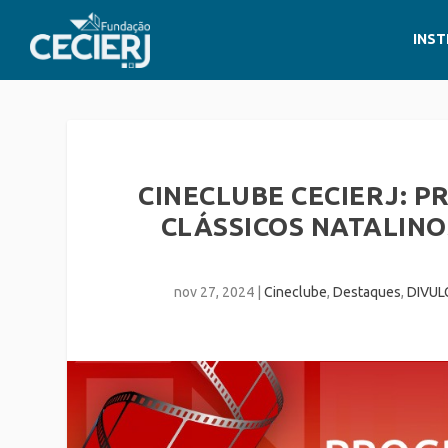
INST
CINECLUBE CECIERJ:
CLÁSSICOS NATALINO
nov 27, 2024
|
Cineclube
,
Destaques
,
DIVUL