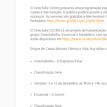
O Cineclube Cecierj preparou uma programação esp
Caxias e São Gonçalo. O público poderá assistir a c
sucessos. As sessões são gratuitas e têm horários f
formulário
https://forms.gle/ob1vyvCy7pNS1fpN6
.
O Cineclube CECIERJ é um projeto de humanização d
grupo: Cineclubinho, Essencial e Romântico, com opç
estão disponíveis em
https://www.cecierj.edu.br/di
Duque de Caxias (Museu Ciência e Vida, Rua Ailton d
Cineclubinho – O Expresso Polar
Classificação: livre
Sessões: 3 e 12 de dezembro, às 9h30 e 14h, o
Essencial – O Grinch
Classificação: livre