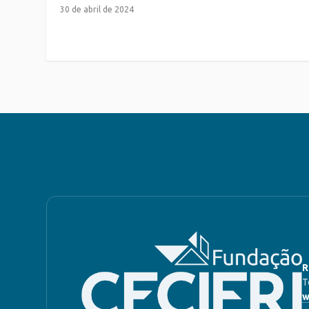
30 de abril de 2024
R
T
w