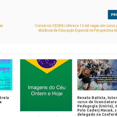
PR
as
Consórcio CEDERJ oferece 15 mil vagas em curso g
distância de Educação Especial na Perspectiva 
treia
Renato Batista, tuto
a
curso de licenciatur
Pedagogia (Unirio), 
Polo Cederj Macaé, 
delegado na Conferê