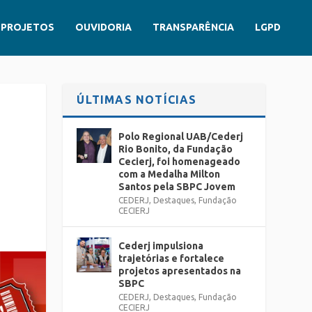
PROJETOS
OUVIDORIA
TRANSPARÊNCIA
LGPD
ÚLTIMAS NOTÍCIAS
Polo Regional UAB/Cederj
Rio Bonito, da Fundação
Cecierj, foi homenageado
com a Medalha Milton
Santos pela SBPC Jovem
CEDERJ
,
Destaques
,
Fundação
CECIERJ
Cederj impulsiona
trajetórias e fortalece
projetos apresentados na
SBPC
CEDERJ
,
Destaques
,
Fundação
CECIERJ