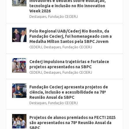
inovadores e debates sobre educação,
tecnologia e inclusão no Rio Innovation
Week 2026
Destaques
,
Fundação CECIERJ
Polo Regional UAB/Cederj Rio Bonito, da
Fundação Cecierj, foi homenageado com a
Medalha Milton Santos pela SBPC Jovem
CEDERJ
,
Destaques
,
Fundação CECIERJ
Cederj impulsiona trajetórias e fortalece
projetos apresentados na SBPC
CEDERJ
,
Destaques
,
Fundação CECIERJ
Fundação Cecierj apresenta projetos de
ciência, inclusão e acessibilidade na 78ª
Reunião Anual da SBPC
Destaques
,
Fundação CECIERJ
Projetos de alunos premiados na FECTI 2025
são apresentados na 78ª Reunião Anual da
SBPC