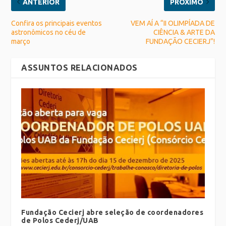
ANTERIOR
PRÓXIMO
Confira os principais eventos
VEM AÍ A “II OLIMPÍADA DE
astronômicos no céu de
CIÊNCIA & ARTE DA
março
FUNDAÇÃO CECIERJ”!
ASSUNTOS RELACIONADOS
Fundação Cecierj abre seleção de coordenadores
de Polos Cederj/UAB