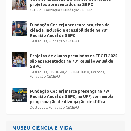
projetos apresentados na SBPC
CEDERJ
,
Destaques
,
Fundação CECIERJ
Fundação Cecierj apresenta projetos de
ciência, inclusão e acessibilidade na 78ª
Reunião Anual da SBPC
Destaques
,
Fundação CECIERJ
Projetos de alunos premiados na FECTI 2025
são apresentados na 78ª Reunião Anual da
SBPC
Destaques
,
DIVULGAÇÃO CIENTÍFICA
,
Eventos
,
Fundação CECIERJ
Fundação Cecierj marca presença na 78ª
Reunião Anual da SBPC, na UFF, com ampla
programação de divulgação científica
Destaques
,
Fundação CECIERJ
MUSEU CIÊNCIA E VIDA