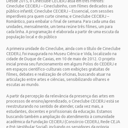
Desde 2015, o Cineclube CECIERJ atua em três frentes:
Cineclube CECIERJ – Cineclubinho, com filmes dedicados ao
público infantil; Cineclube CECIERJ – Essencial, com sessões
imperdíveis pra quem curte cinema; e Cineclube CECIERJ –
Romântico, para embalar o final de semana. Para cada uma das
unidades, mensalmente, um tema reúne três filmes, um para
cada linha. A programação é elaborada a partir de uma escuta da
população local e do público
A primeira unidade do Cineclube, ainda com o título de Cineclube
CEDERJ, foi inaugurada no Museu Ciência e Vida, localizado na
cidade de Duque de Caxias, em 10 de maio de 2012. O projeto
inicial previa seu funcionamento em alguns Polos do CEDERJ e
em espaços científico-culturais com exibições gratuitas de
filmes, debates e realização de oficinas, buscando atuar na
articulação entre artes e ciências, sensibilizando olhares e
escutas ao mundo.
A partir da percepção da relevância da presença das artes em
processos de ensino/aprendizado, o Cineclube CECIERJ está se
reestruturando no sentido de atender, cada vez mais, a
estudantes, docentes e profissionais da educação. Estamos
buscando também a ampliação do atendimento à comunidade
acadêmica da Fundação CECIERJ (Consórcio CEDERJ, Rede CEJA
e Pré-Vestibular Social), incluindo os servidores da própria