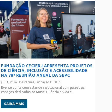
FUNDAÇÃO CECIERJ APRESENTA PROJETOS
DE CIÊNCIA, INCLUSÃO E ACESSIBILIDADE
NA 78ª REUNIÃO ANUAL DA SBPC
jul 31, 2026
|
Destaques
,
Fundação CECIERJ
Evento conta com estande institucional com palestras,
espaços dedicados ao Museu Ciência e Vida e...
SAIBA MAIS