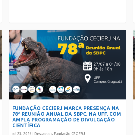
FUNDAÇÃO CECIERJ MARCA PRESENÇA NA
78ª REUNIÃO ANUAL DA SBPC, NA UFF, COM
AMPLA PROGRAMAÇÃO DE DIVULGAÇÃO
CIENTÍFICA
jul 23, 2026
|
Destaques
,
Fundação CECIERJ