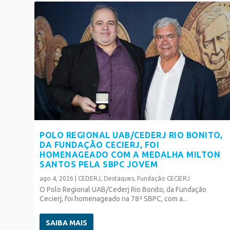
POLO REGIONAL UAB/CEDERJ RIO BONITO,
DA FUNDAÇÃO CECIERJ, FOI
HOMENAGEADO COM A MEDALHA MILTON
SANTOS PELA SBPC JOVEM
ago 4, 2026
|
CEDERJ
,
Destaques
,
Fundação CECIERJ
O Polo Regional UAB/Cederj Rio Bonito, da Fundação
Cecierj, foi homenageado na 78ª SBPC, com a...
SAIBA MAIS