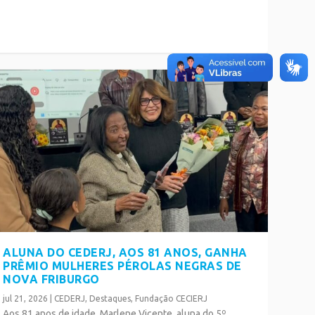
ALUNA DO CEDERJ, AOS 81 ANOS, GANHA
PRÊMIO MULHERES PÉROLAS NEGRAS DE
NOVA FRIBURGO
jul 21, 2026
|
CEDERJ
,
Destaques
,
Fundação CECIERJ
Aos 81 anos de idade, Marlene Vicente, aluna do 5º