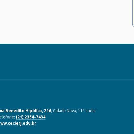
ua Benedito Hipólito, 216
, Cidade Nova, 11º andar
elefone:
(21) 2334-7434
ww.cecierj.edu.br