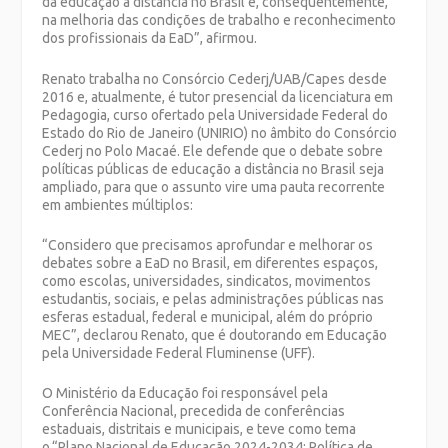
da educação a distância no Brasil e, consequentemente,
na melhoria das condições de trabalho e reconhecimento
dos profissionais da EaD”, afirmou.
Renato trabalha no Consórcio Cederj/UAB/Capes desde
2016 e, atualmente, é tutor presencial da licenciatura em
Pedagogia, curso ofertado pela Universidade Federal do
Estado do Rio de Janeiro (UNIRIO) no âmbito do Consórcio
Cederj no Polo Macaé. Ele defende que o debate sobre
políticas públicas de educação a distância no Brasil seja
ampliado, para que o assunto vire uma pauta recorrente
em ambientes múltiplos:
“Considero que precisamos aprofundar e melhorar os
debates sobre a EaD no Brasil, em diferentes espaços,
como escolas, universidades, sindicatos, movimentos
estudantis, sociais, e pelas administrações públicas nas
esferas estadual, federal e municipal, além do próprio
MEC”, declarou Renato, que é doutorando em Educação
pela Universidade Federal Fluminense (UFF).
O Ministério da Educação foi responsável pela
Conferência Nacional, precedida de conferências
estaduais, distritais e municipais, e teve como tema
o “Plano Nacional de Educação 2024-2034: Política de