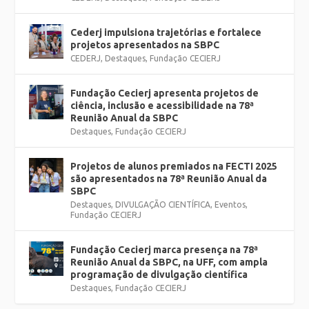
Cederj impulsiona trajetórias e fortalece
projetos apresentados na SBPC
CEDERJ
,
Destaques
,
Fundação CECIERJ
Fundação Cecierj apresenta projetos de
ciência, inclusão e acessibilidade na 78ª
Reunião Anual da SBPC
Destaques
,
Fundação CECIERJ
Projetos de alunos premiados na FECTI 2025
são apresentados na 78ª Reunião Anual da
SBPC
Destaques
,
DIVULGAÇÃO CIENTÍFICA
,
Eventos
,
Fundação CECIERJ
Fundação Cecierj marca presença na 78ª
Reunião Anual da SBPC, na UFF, com ampla
programação de divulgação científica
Destaques
,
Fundação CECIERJ