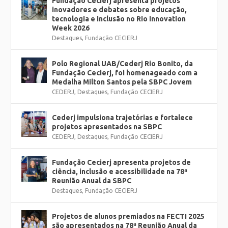
Fundação Cecierj apresenta projetos
inovadores e debates sobre educação,
tecnologia e inclusão no Rio Innovation
Week 2026
Destaques
,
Fundação CECIERJ
Polo Regional UAB/Cederj Rio Bonito, da
Fundação Cecierj, foi homenageado com a
Medalha Milton Santos pela SBPC Jovem
CEDERJ
,
Destaques
,
Fundação CECIERJ
Cederj impulsiona trajetórias e fortalece
projetos apresentados na SBPC
CEDERJ
,
Destaques
,
Fundação CECIERJ
Fundação Cecierj apresenta projetos de
ciência, inclusão e acessibilidade na 78ª
Reunião Anual da SBPC
Destaques
,
Fundação CECIERJ
Projetos de alunos premiados na FECTI 2025
são apresentados na 78ª Reunião Anual da