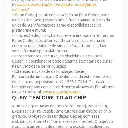
(
www.cecierj.edu.br/pre-vestibular-social/onde-
estamos/
).
•Aluno Cederj: a entrega será feita no Polo Cederj onde
está matriculado, respeitando o funcionamento de cada
unidade. As informações serão disponibilizadas via
plataforma e mural;
•Tutores Cederj: os tutores presenciais podem retirar nos
Polos Cederj e os tutores a distância na secretaria do
curso na universidade de vinculação, a disponibilidade
será informada pela plataforma;
•Coordenadores de curso, de disciplina e de tutoria
Cederj: o coordenador pode pegar na secretaria do curso
na universidade de vinculação;
•Extensão: nova sede da Fundação Cecierj.
Por conta da mudança, a Ouvidoria ainda está atendendo
em um número provisório, o 21 2334-7434. Os usuários
também contam com o atendimento através da Plataforma
OuveRJ pelo link
www.rj.gov.br/ouverj
;
QUEM TEM DIREITO AO CHIP
Alunos da graduação do Consórcio Cederj, Rede CEJA,
Extensão ou Pré-Vestibular e tutores têm direito ao chip
gratuito. O objetivo da Fundação Cecierj com essa
distribuição é para facilitar o acesso à internet. O objetivo
é apoiar o aprendizado e reduzir a evasão nos diversos