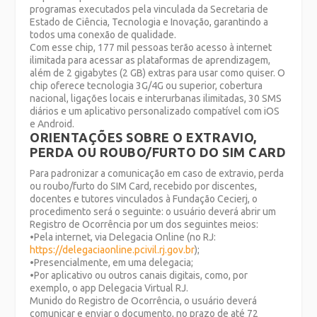
programas executados pela vinculada da Secretaria de
Estado de Ciência, Tecnologia e Inovação, garantindo a
todos uma conexão de qualidade.
Com esse chip, 177 mil pessoas terão acesso à internet
ilimitada para acessar as plataformas de aprendizagem,
além de 2 gigabytes (2 GB) extras para usar como quiser. O
chip oferece tecnologia 3G/4G ou superior, cobertura
nacional, ligações locais e interurbanas ilimitadas, 30 SMS
diários e um aplicativo personalizado compatível com iOS
e Android.
ORIENTAÇÕES SOBRE O EXTRAVIO,
PERDA OU ROUBO/FURTO DO SIM CARD
Para padronizar a comunicação em caso de extravio, perda
ou roubo/furto do SIM Card, recebido por discentes,
docentes e tutores vinculados à Fundação Cecierj, o
procedimento será o seguinte: o usuário deverá abrir um
Registro de Ocorrência por um dos seguintes meios:
•Pela internet, via Delegacia Online (no RJ:
https://delegaciaonline.pcivil.rj.gov.br
);
•Presencialmente, em uma delegacia;
•Por aplicativo ou outros canais digitais, como, por
exemplo, o app Delegacia Virtual RJ.
Munido do Registro de Ocorrência, o usuário deverá
comunicar e enviar o documento, no prazo de até 72