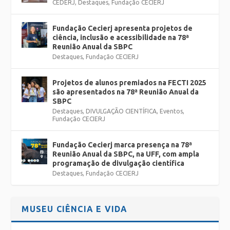
CEDERJ
,
Destaques
,
Fundação CECIERJ
Fundação Cecierj apresenta projetos de
ciência, inclusão e acessibilidade na 78ª
Reunião Anual da SBPC
Destaques
,
Fundação CECIERJ
Projetos de alunos premiados na FECTI 2025
são apresentados na 78ª Reunião Anual da
SBPC
Destaques
,
DIVULGAÇÃO CIENTÍFICA
,
Eventos
,
Fundação CECIERJ
Fundação Cecierj marca presença na 78ª
Reunião Anual da SBPC, na UFF, com ampla
programação de divulgação científica
Destaques
,
Fundação CECIERJ
MUSEU CIÊNCIA E VIDA