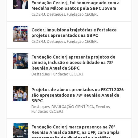
Fundação Cecierj, foi homenageado com a
Medalha Milton Santos pela SBPC Jovem
CEDERJ
,
Destaques
,
Fundação CECIERJ
Cederj impulsiona trajetórias e fortalece
projetos apresentados na SBPC
CEDERJ
,
Destaques
,
Fundação CECIERJ
Fundação Cecierj apresenta projetos de
ciência, inclusão e acessibilidade na 78ª
Reunião Anual da SBPC
Destaques
,
Fundação CECIERJ
Projetos de alunos premiados na FECTI 2025
são apresentados na 78ª Reunião Anual da
SBPC
Destaques
,
DIVULGAÇÃO CIENTÍFICA
,
Eventos
,
Fundação CECIERJ
Fundação Cecierj marca presença na 78ª
Reunião Anual da SBPC, na UFF, com ampla