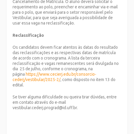
Cancelamento de Matrícula. O aluno deverá solicitar o
requerimento ao polo, preencher e encaminhar via e-mail
para o polo, que enviará para o setor responsável pelo
Vestibular, para que seja averiguada a possibilidade de
usar essa vaga na reclassificação.
Reclassificação
Os candidatos devem ficar atentos às datas do resultado
das reclassificações e as respectivas datas de matrícula
de acordo com o cronograma. A lista da terceira
reclassificação e vagas remanescentes será divulgada no
dia 25 de julho, conforme o cronograma, na
página
https://www.cecierj.edu.br/consorcio-
cederj/vestibular/2025-2/
, como disposto no item 13 do
edital.
Se tiver alguma dificuldade ou queira tirar dúvidas, entre
em contato através do e-mail
vestibular.cederj.prograd@id.uff.br.