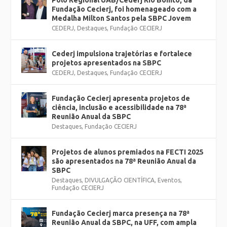
Polo Regional UAB/Cederj Rio Bonito, da
Fundação Cecierj, foi homenageado com a
Medalha Milton Santos pela SBPC Jovem
CEDERJ
,
Destaques
,
Fundação CECIERJ
Cederj impulsiona trajetórias e fortalece
projetos apresentados na SBPC
CEDERJ
,
Destaques
,
Fundação CECIERJ
Fundação Cecierj apresenta projetos de
ciência, inclusão e acessibilidade na 78ª
Reunião Anual da SBPC
Destaques
,
Fundação CECIERJ
Projetos de alunos premiados na FECTI 2025
são apresentados na 78ª Reunião Anual da
SBPC
Destaques
,
DIVULGAÇÃO CIENTÍFICA
,
Eventos
,
Fundação CECIERJ
Fundação Cecierj marca presença na 78ª
Reunião Anual da SBPC, na UFF, com ampla