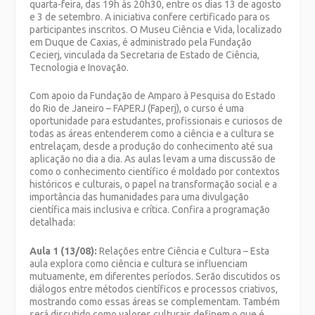
quarta-feira, das 19h às 20h30, entre os dias 13 de agosto
e 3 de setembro. A iniciativa confere certificado para os
participantes inscritos. O Museu Ciência e Vida, localizado
em Duque de Caxias, é administrado pela Fundação
Cecierj, vinculada da Secretaria de Estado de Ciência,
Tecnologia e Inovação.
Com apoio da Fundação de Amparo à Pesquisa do Estado
do Rio de Janeiro – FAPERJ (Faperj), o curso é uma
oportunidade para estudantes, profissionais e curiosos de
todas as áreas entenderem como a ciência e a cultura se
entrelaçam, desde a produção do conhecimento até sua
aplicação no dia a dia. As aulas levam a uma discussão de
como o conhecimento científico é moldado por contextos
históricos e culturais, o papel na transformação social e a
importância das humanidades para uma divulgação
científica mais inclusiva e crítica. Confira a programação
detalhada:
Aula 1 (13/08):
Relações entre Ciência e Cultura – Esta
aula explora como ciência e cultura se influenciam
mutuamente, em diferentes períodos. Serão discutidos os
diálogos entre métodos científicos e processos criativos,
mostrando como essas áreas se complementam. Também
será discutido como valores culturais definem o que é