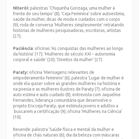
Niterói:
palestras ‘Chiquinha Gonzaga, uma mulher à
frente do seu tempo’ (8); ‘Ceja Feminina’ sobre autoestima,
saúde da mulher, dicas de moda e cuidados com o corpo
(9); roda de conversa ‘Mulheres simplesmente’ retratando
histórias de mulheres pesquisadoras, escritoras, artistas
(27);
Paciência
: oficinas ‘As conquistas das mulheres ao longo
da história’ (17); ‘Mulheres do século XXI – autonomia
corporal e saúde’ (20); ‘Direitos da mulher’ (27).
Paraty:
oficina ‘Mensagens relevantes de
empoderamento feminino’ (6); palestra ‘Lugar de mulher é
onde ela quiser sobre as grandes mulheres na história e
na poesia e as mulheres ilustres de Paraty (7); oficina de
auto estima e auto cuidado (8); entrevista com Jaqueline
Fernandes, liderança comunitária que desenvolve o
projeto Encceja Paraty, que estimula jovens e adultos a
buscarem a certificação (9); oficina ‘Mulheres na Ciência’
(10);
Resende:
palestra ‘Saúde física e mental da mulher e
oficina de chás naturais (6); dia da beleza com máscaras