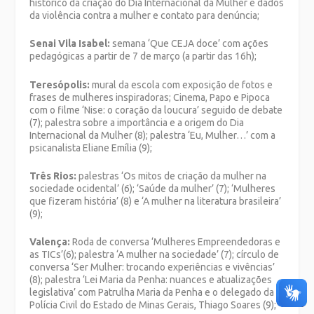
histórico da criação do Dia Internacional da Mulher e dados
da violência contra a mulher e contato para denúncia;
Senai Vila Isabel:
semana ‘Que CEJA doce’ com ações
pedagógicas a partir de 7 de março (a partir das 16h);
Teresópolis:
mural da escola com exposição de fotos e
frases de mulheres inspiradoras; Cinema, Papo e Pipoca
com o filme ‘Nise: o coração da loucura’ seguido de debate
(7); palestra sobre a importância e a origem do Dia
Internacional da Mulher (8); palestra ‘Eu, Mulher…’ com a
psicanalista Eliane Emília (9);
Três Rios:
palestras ‘Os mitos de criação da mulher na
sociedade ocidental’ (6); ‘Saúde da mulher’ (7); ‘Mulheres
que fizeram história’ (8) e ‘A mulher na literatura brasileira’
(9);
Valença:
Roda de conversa ‘Mulheres Empreendedoras e
as TICs’(6); palestra ‘A mulher na sociedade’ (7); círculo de
conversa ‘Ser Mulher: trocando experiências e vivências’
(8); palestra ‘Lei Maria da Penha: nuances e atualizações
legislativa’ com Patrulha Maria da Penha e o delegado da
Polícia Civil do Estado de Minas Gerais, Thiago Soares (9);