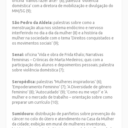
oficina ‘Vamos fazer arte?’ (8); palestra ‘Violência
doméstica’ com a diretora de mobilização e divulgação do
MM/SG (9);
São Pedro da Aldeia:
palestras sobre como a
menstruação atua nos sistema endócrino e nervoso
interferindo no dia a dia da mulher (8) e a história da
mulher na sociedade com o tema ‘Direitos conquistados e
os movimentos sociais’ (9);
Senai:
oficina ‘Vida e obra de Frida Khalo; Narrativas
femininas – Crônicas de Marta Medeiros; quis com a
participação dos alunos e depoimentos pessoais; palestra
sobre violência doméstica (7);
Seropédica:
palestras
‘
Mulheres inspiradoras’ (6);
‘Empoderamento Feminino’ (7); ‘A Diversidade de gênero
feminino’ (8); ‘Autocuidado’ (9); ‘Como eu me vejo?’ e ‘A
mulher e o mercado de trabalho – orientação sobre como
preparar um currículo (10);
Sumidouro:
distribuição de panfletos sobre prevenção do
câncer no colo do útero e atendimento na Casa da Mulher
da cidade; exibição em mural de mulheres inventoras,