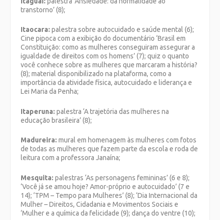
Itaguaí:
palestra ‘Ansiedade: da normalidade ao
transtorno’ (8);
Itaocara:
palestra sobre autocuidado e saúde mental (6);
Cine pipoca com a exibição do documentário ‘Brasil em
Constituição: como as mulheres conseguiram assegurar a
igualdade de direitos com os homens’ (7); quiz o quanto
você conhece sobre as mulheres que marcaram a história?
(8); material disponibilizado na plataforma, como a
importância da atividade física, autocuidado e liderança e
Lei Maria da Penha;
Itaperuna:
palestra ‘A trajetória das mulheres na
educação brasileira’ (8);
Madureira:
mural em homenagem às mulheres com fotos
de todas as mulheres que fazem parte da escola e roda de
leitura com a professora Janaína;
Mesquita:
palestras ‘As personagens femininas’ (6 e 8);
‘Você já se amou hoje? Amor-próprio e autocuidado’ (7 e
14); ‘TPM – Tempo para Mulheres’ (8); ‘Dia Internacional da
Mulher – Direitos, Cidadania e Movimentos Sociais e
‘Mulher e a química da felicidade (9); dança do ventre (10);