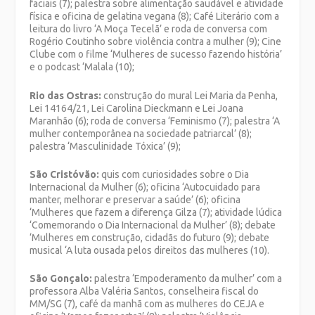
faciais (7); palestra sobre alimentação saudável e atividade
física e oficina de gelatina vegana (8); Café Literário com a
leitura do livro ‘A Moça Tecelã’ e roda de conversa com
Rogério Coutinho sobre violência contra a mulher (9); Cine
Clube com o filme ‘Mulheres de sucesso fazendo história’
e o podcast ‘Malala (10);
Rio das Ostras:
construção do mural Lei Maria da Penha,
Lei 14164/21, Lei Carolina Dieckmann e Lei Joana
Maranhão (6); roda de conversa ‘Feminismo (7); palestra ‘A
mulher contemporânea na sociedade patriarcal’ (8);
palestra ‘Masculinidade Tóxica’ (9);
São Cristóvão:
quis com curiosidades sobre o Dia
Internacional da Mulher (6); oficina ‘Autocuidado para
manter, melhorar e preservar a saúde’ (6); oficina
‘Mulheres que fazem a diferença Gilza (7); atividade lúdica
‘Comemorando o Dia Internacional da Mulher’ (8); debate
‘Mulheres em construção, cidadãs do futuro (9); debate
musical ‘A luta ousada pelos direitos das mulheres (10).
São Gonçalo:
palestra ‘Empoderamento da mulher’ com a
professora Alba Valéria Santos, conselheira fiscal do
MM/SG (7), café da manhã com as mulheres do CEJA e