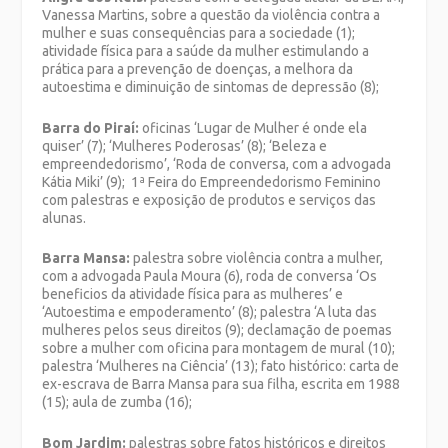
Vanessa Martins, sobre a questão da violência contra a
mulher e suas consequências para a sociedade (1);
atividade física para a saúde da mulher estimulando a
prática para a prevenção de doenças, a melhora da
autoestima e diminuição de sintomas de depressão (8);
Barra do Piraí:
oficinas ‘Lugar de Mulher é onde ela
quiser’ (7); ‘Mulheres Poderosas’ (8); ‘Beleza e
empreendedorismo’, ‘Roda de conversa, com a advogada
Kátia Miki’ (9); 1ª Feira do Empreendedorismo Feminino
com palestras e exposição de produtos e serviços das
alunas.
Barra Mansa:
palestra sobre violência contra a mulher,
com a advogada Paula Moura (6), roda de conversa ‘Os
beneficios da atividade física para as mulheres’ e
‘Autoestima e empoderamento’ (8); palestra ‘A luta das
mulheres pelos seus direitos (9); declamação de poemas
sobre a mulher com oficina para montagem de mural (10);
palestra ‘Mulheres na Ciência’ (13); fato histórico: carta de
ex-escrava de Barra Mansa para sua filha, escrita em 1988
(15); aula de zumba (16);
Bom Jardim:
palestras sobre fatos históricos e direitos