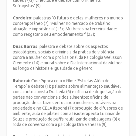
slides (7/3); cineclube e debate com o filme ‘As
Sufragistas’ (9);
Cordeiro:
palestras ‘O futuro é delas: mulheres no mundo
contemporâneo (7); ‘Mulher no mercado de trabalho:
atuação e importância’ (15); ‘Mulheres na terceira idade:
como resgatar o seu empoderamento?’ (23);
Duas Barras:
palestra e debate sobre os aspectos
psicológicos, sociais e criminais da prática de violência
contra a mulher com o profissional da Psicologia Welisson
Clemente (14) e mural sobre o Dia Internacional da Mulher
ao longo da história e igualdade de gênero;
Itaboraí:
Cine Pipoca com o filme ‘Estrelas Além do
Tempo’ e debate (1); palestra sobre alimentação saudável
com a nutricionista Dra Leila (6) e oficina de degustação de
partes não convencionais dos alimentos; oficina de
produção de cartazes enfocando mulheres notáveis na
sociedade e no CEJA Itaboraí (7); produção de difusores de
ambiente, aula de pilates com a fisioterapeuta Luzimar de
Souza e produção de puffs reutilizando embalagens (8) e
roda de conversa com a psicóloga Dra Vanessa (9);