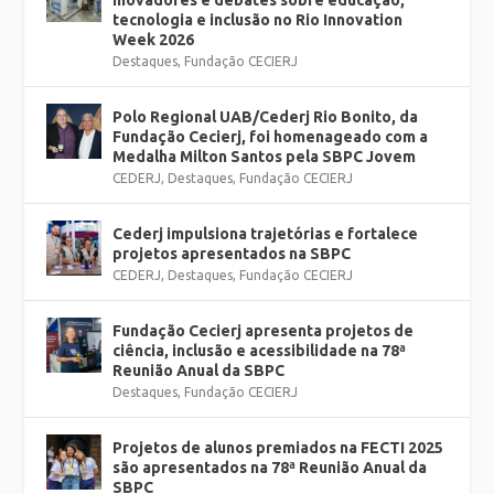
inovadores e debates sobre educação,
tecnologia e inclusão no Rio Innovation
Week 2026
Destaques
,
Fundação CECIERJ
Polo Regional UAB/Cederj Rio Bonito, da
Fundação Cecierj, foi homenageado com a
Medalha Milton Santos pela SBPC Jovem
CEDERJ
,
Destaques
,
Fundação CECIERJ
Cederj impulsiona trajetórias e fortalece
projetos apresentados na SBPC
CEDERJ
,
Destaques
,
Fundação CECIERJ
Fundação Cecierj apresenta projetos de
ciência, inclusão e acessibilidade na 78ª
Reunião Anual da SBPC
Destaques
,
Fundação CECIERJ
Projetos de alunos premiados na FECTI 2025
são apresentados na 78ª Reunião Anual da
SBPC