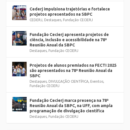
Cederj impulsiona trajetórias e fortalece
projetos apresentados na SBPC
CEDERJ
,
Destaques
,
Fundação CECIERJ
Fundação Cecierj apresenta projetos de
ciência, inclusão e acessibilidade na 78ª
Reunião Anual da SBPC
Destaques
,
Fundação CECIERJ
Projetos de alunos premiados na FECTI 2025
são apresentados na 78ª Reunião Anual da
SBPC
Destaques
,
DIVULGAÇÃO CIENTÍFICA
,
Eventos
,
Fundação CECIERJ
Fundação Cecierj marca presença na 78ª
Reunião Anual da SBPC, na UFF, com ampla
programação de divulgação científica
Destaques
,
Fundação CECIERJ