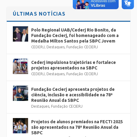
ÚLTIMAS NOTÍCIAS
Polo Regional UAB/Cederj Rio Bonito, da
Fundação Cecierj, foi homenageado com a
Medalha Milton Santos pela SBPC Jovem
CEDERJ
,
Destaques
,
Fundação CECIERJ
Cederj impulsiona trajetórias e fortalece
projetos apresentados na SBPC
CEDERJ
,
Destaques
,
Fundação CECIERJ
Fundação Cecierj apresenta projetos de
ciência, inclusão e acessibilidade na 78ª
Reunião Anual da SBPC
Destaques
,
Fundação CECIERJ
Projetos de alunos premiados na FECTI 2025
são apresentados na 78ª Reunião Anual da
SBPC