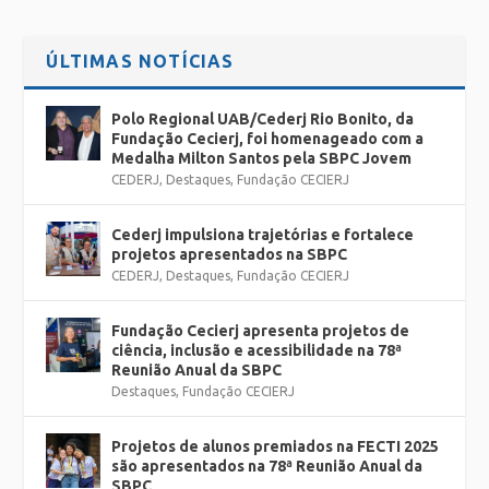
ÚLTIMAS NOTÍCIAS
Polo Regional UAB/Cederj Rio Bonito, da
Fundação Cecierj, foi homenageado com a
Medalha Milton Santos pela SBPC Jovem
CEDERJ
,
Destaques
,
Fundação CECIERJ
Cederj impulsiona trajetórias e fortalece
projetos apresentados na SBPC
CEDERJ
,
Destaques
,
Fundação CECIERJ
Fundação Cecierj apresenta projetos de
ciência, inclusão e acessibilidade na 78ª
Reunião Anual da SBPC
Destaques
,
Fundação CECIERJ
Projetos de alunos premiados na FECTI 2025
são apresentados na 78ª Reunião Anual da
SBPC