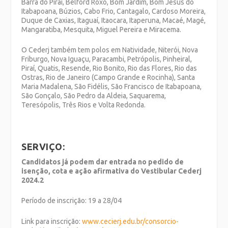
Barra do Piraí, Belford Roxo, Bom Jardim, Bom Jesus do
Itabapoana, Búzios, Cabo Frio, Cantagalo, Cardoso Moreira,
Duque de Caxias, Itaguaí, Itaocara, Itaperuna, Macaé, Magé,
Mangaratiba, Mesquita, Miguel Pereira e Miracema.
O Cederj também tem polos em Natividade, Niterói, Nova
Friburgo, Nova Iguaçu, Paracambi, Petrópolis, Pinheiral,
Piraí, Quatis, Resende, Rio Bonito, Rio das Flores, Rio das
Ostras, Rio de Janeiro (Campo Grande e Rocinha), Santa
Maria Madalena, São Fidélis, São Francisco de Itabapoana,
São Gonçalo, São Pedro da Aldeia, Saquarema,
Teresópolis, Três Rios e Volta Redonda.
SERVIÇO:
Candidatos já podem dar entrada no pedido de
isenção, cota e ação afirmativa do Vestibular Cederj
2024.2
Período de inscrição: 19 a 28/04
Link para inscrição:
www.cecierj.edu.br/consorcio-