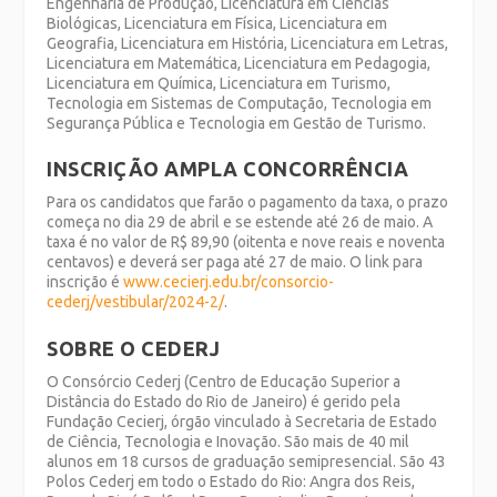
Engenharia de Produção, Licenciatura em Ciências
Biológicas, Licenciatura em Física, Licenciatura em
Geografia, Licenciatura em História, Licenciatura em Letras,
Licenciatura em Matemática, Licenciatura em Pedagogia,
Licenciatura em Química, Licenciatura em Turismo,
Tecnologia em Sistemas de Computação, Tecnologia em
Segurança Pública e Tecnologia em Gestão de Turismo.
INSCRIÇÃO AMPLA CONCORRÊNCIA
Para os candidatos que farão o pagamento da taxa, o prazo
começa no dia 29 de abril e se estende até 26 de maio. A
taxa é no valor de R$ 89,90 (oitenta e nove reais e noventa
centavos) e deverá ser paga até 27 de maio. O link para
inscrição é
www.cecierj.edu.br/consorcio-
cederj/vestibular/2024-2/
.
SOBRE O CEDERJ
O Consórcio Cederj (Centro de Educação Superior a
Distância do Estado do Rio de Janeiro) é gerido pela
Fundação Cecierj, órgão vinculado à Secretaria de Estado
de Ciência, Tecnologia e Inovação. São mais de 40 mil
alunos em 18 cursos de graduação semipresencial. São 43
Polos Cederj em todo o Estado do Rio: Angra dos Reis,