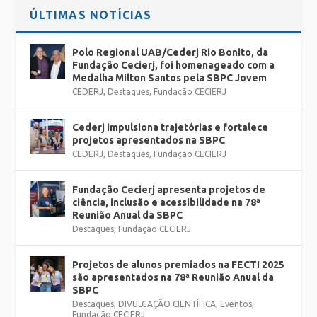
ÚLTIMAS NOTÍCIAS
Polo Regional UAB/Cederj Rio Bonito, da
Fundação Cecierj, foi homenageado com a
Medalha Milton Santos pela SBPC Jovem
CEDERJ
,
Destaques
,
Fundação CECIERJ
Cederj impulsiona trajetórias e fortalece
projetos apresentados na SBPC
CEDERJ
,
Destaques
,
Fundação CECIERJ
Fundação Cecierj apresenta projetos de
ciência, inclusão e acessibilidade na 78ª
Reunião Anual da SBPC
Destaques
,
Fundação CECIERJ
Projetos de alunos premiados na FECTI 2025
são apresentados na 78ª Reunião Anual da
SBPC
Destaques
,
DIVULGAÇÃO CIENTÍFICA
,
Eventos
,
Fundação CECIERJ