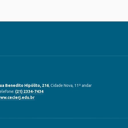
ua Benedito Hipólito, 216
, Cidade Nova, 11º andar
elefone:
(21) 2334-7434
ww.cecierj.edu.br