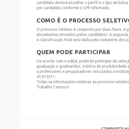
candidato deverá escolher o perfil e o tipo de bolsa
por candidato conforme o CPF informado.
COMO É O PROCESSO SELETIV
O processo seletivo é composto por duas fases. A pri
documentos enviados pelos candidatos. A segunda é c
A classificação final será dada pelo somatório dos 
QUEM PODE PARTICIPAR
De acordo com o edital, poderão participar da sele
graduação e graduandos. A bolsa de produtividade
a professores e pesquisadores vinculados a institu
42.810/11.
Todas as informações relativas ao processo seletiv
Trabalhe Conosco.
COMPARTILH