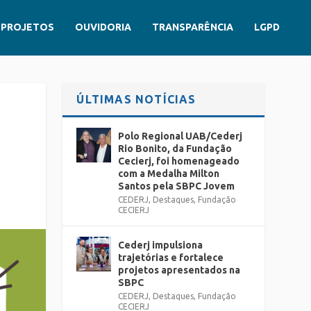
PROJETOS
OUVIDORIA
TRANSPARÊNCIA
LGPD
ÚLTIMAS NOTÍCIAS
Polo Regional UAB/Cederj
Rio Bonito, da Fundação
A
Cecierj, foi homenageado
com a Medalha Milton
Santos pela SBPC Jovem
CEDERJ
,
Destaques
,
Fundação
CECIERJ
Cederj impulsiona
trajetórias e fortalece
projetos apresentados na
SBPC
CEDERJ
,
Destaques
,
Fundação
CECIERJ