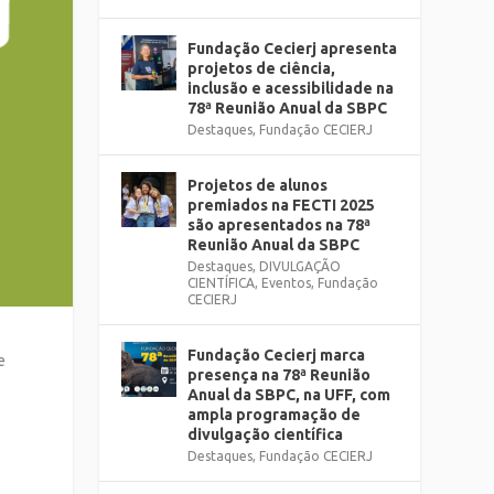
Fundação Cecierj apresenta
projetos de ciência,
inclusão e acessibilidade na
78ª Reunião Anual da SBPC
Destaques
,
Fundação CECIERJ
Projetos de alunos
premiados na FECTI 2025
são apresentados na 78ª
Reunião Anual da SBPC
Destaques
,
DIVULGAÇÃO
CIENTÍFICA
,
Eventos
,
Fundação
CECIERJ
Fundação Cecierj marca
e
presença na 78ª Reunião
Anual da SBPC, na UFF, com
ampla programação de
divulgação científica
Destaques
,
Fundação CECIERJ