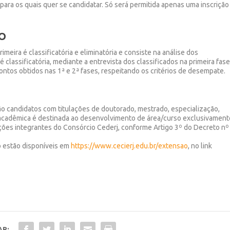
 para os quais quer se candidatar. Só será permitida apenas uma inscrição
O
meira é classificatória e eliminatória e consiste na análise dos
lassificatória, mediante a entrevista dos classificados na primeira fase
pontos obtidos nas 1ª e 2ª fases, respeitando os critérios de desempate.
ção candidatos com titulações de doutorado, mestrado, especialização,
 acadêmica é destinada ao desenvolvimento de área/curso exclusivament
ições integrantes do Consórcio Cederj, conforme Artigo 3º do Decreto nº
o estão disponíveis em
https://www.cecierj.edu.br/extensao
, no link
AR: