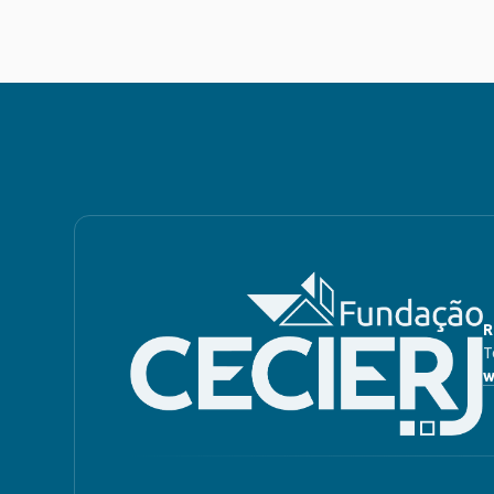
R
T
w