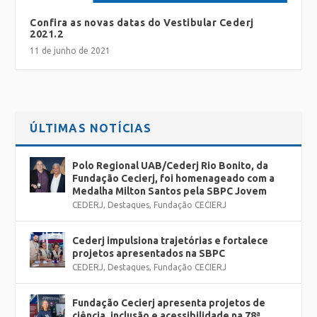
Confira as novas datas do Vestibular Cederj
2021.2
11 de junho de 2021
ÚLTIMAS NOTÍCIAS
Polo Regional UAB/Cederj Rio Bonito, da
Fundação Cecierj, foi homenageado com a
Medalha Milton Santos pela SBPC Jovem
CEDERJ
,
Destaques
,
Fundação CECIERJ
Cederj impulsiona trajetórias e fortalece
projetos apresentados na SBPC
CEDERJ
,
Destaques
,
Fundação CECIERJ
Fundação Cecierj apresenta projetos de
ciência, inclusão e acessibilidade na 78ª