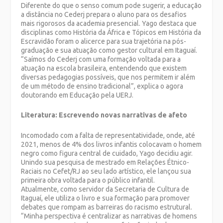
Diferente do que o senso comum pode sugerir, a educação
a distância no Cederj prepara o aluno para os desafios
mais rigorosos da academia presencial. Yago destaca que
disciplinas como História da África e Tópicos em História da
Escravidão foram o alicerce para sua trajetória na pós-
graduação e sua atuação como gestor cultural em Itaguaí.
“Saímos do Cederj com uma formação voltada para a
atuação na escola brasileira, entendendo que existem
diversas pedagogias possíveis, que nos permitem ir além
de um método de ensino tradicional”, explica o agora
doutorando em Educação pela UERJ.
Literatura: Escrevendo novas narrativas de afeto
Incomodado com a falta de representatividade, onde, até
2021, menos de 4% dos livros infantis colocavam o homem
negro como figura central de cuidado, Yago decidiu agir.
Unindo sua pesquisa de mestrado em Relações Étnico-
Raciais no Cefet/RJ ao seu lado artístico, ele lançou sua
primeira obra voltada para o público infantil.
Atualmente, como servidor da Secretaria de Cultura de
Itaguaí, ele utiliza o livro e sua formação para promover
debates que rompam as barreiras do racismo estrutural.
“Minha perspectiva é centralizar as narrativas de homens