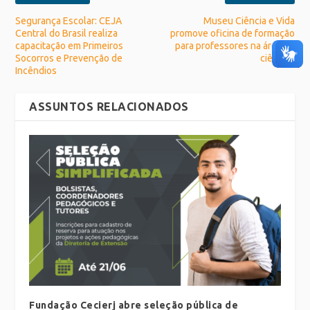
Segurança Escolar: CEJA
Museu Ciência e Vida
Central do Brasil realiza
promove oficina de formação
capacitação em Primeiros
para professores na área de
Socorros e Prevenção de
ciências
Incêndios
ASSUNTOS RELACIONADOS
Fundação Cecierj abre seleção pública de