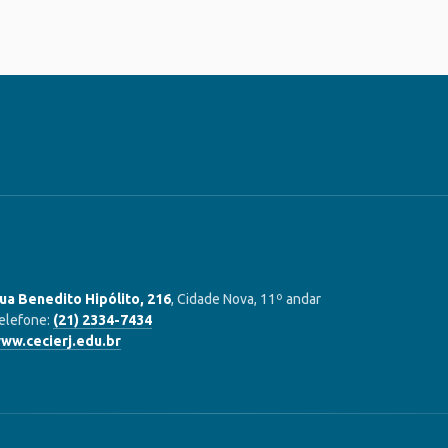
ua Benedito Hipólito, 216
, Cidade Nova, 11º andar
elefone:
(21) 2334-7434
ww.cecierj.edu.br