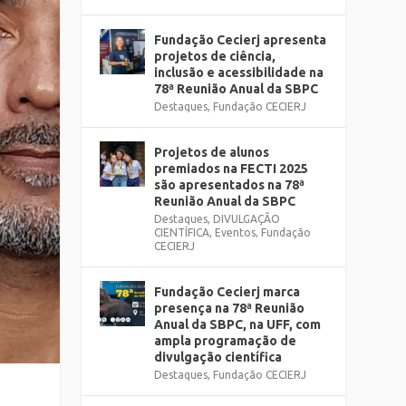
Fundação Cecierj apresenta
projetos de ciência,
inclusão e acessibilidade na
78ª Reunião Anual da SBPC
Destaques
,
Fundação CECIERJ
Projetos de alunos
premiados na FECTI 2025
são apresentados na 78ª
Reunião Anual da SBPC
Destaques
,
DIVULGAÇÃO
CIENTÍFICA
,
Eventos
,
Fundação
CECIERJ
Fundação Cecierj marca
presença na 78ª Reunião
Anual da SBPC, na UFF, com
ampla programação de
divulgação científica
Destaques
,
Fundação CECIERJ