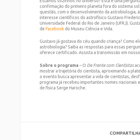
Estamos sozinhos no universo? Esta é uma pergunt
confirmação do primeiro planeta fora do sistema sol
questão, com o desenvolvimento da astrobiologia, 
interesse científicos do astrofísico Gustavo Freder
Universidade Federal do Rio de Janeiro (UFRJ). Gust
de
Facebook
do Museu Ciência e Vida.
Gustavo já gostava do céu quando criança? Como ele
astrobiologia? Saiba as respostas para essas pergu
oferece certificado. Assista a transmissão em nosso
Sobre o programa
– O
De Frente com Cientistas
aco
mostrar a trajetória do cientista, aproximando a plat
o evento busca apresentar a vida de cientistas, des
programa já recebeu importantes nomes nacionais e 
de física Serge Haroche.
COMPARTILH