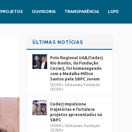
PROJETOS
OUVIDORIA
TRANSPARÊNCIA
LGPD
ÚLTIMAS NOTÍCIAS
Polo Regional UAB/Cederj
Rio Bonito, da Fundação
Cecierj, foi homenageado
com a Medalha Milton
Santos pela SBPC Jovem
CEDERJ
,
Destaques
,
Fundação
CECIERJ
Cederj impulsiona
trajetórias e fortalece
projetos apresentados na
SBPC
CEDERJ
,
Destaques
,
Fundação
CECIERJ