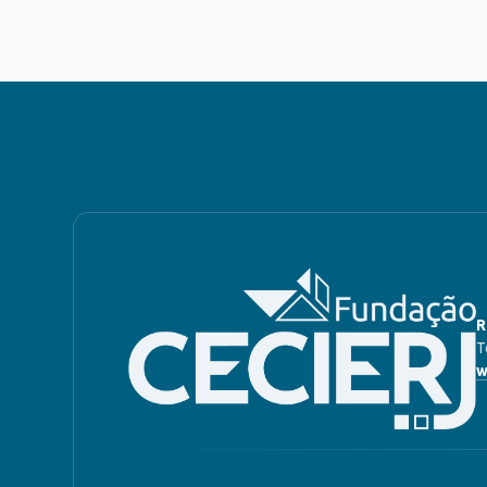
R
T
w