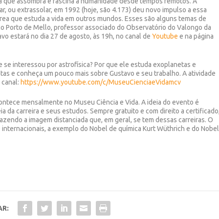
a que assombra e fascina a humanidade desde tempos remotos. A
ar, ou extrassolar, em 1992 (hoje, são 4.173) deu novo impulso a essa
área que estuda a vida em outros mundos. Esses são alguns temas de
ico Porto de Mello, professor associado do Observatório do Valongo da
avo estará no dia 27 de agosto, às 19h, no canal de
Youtube
e na página
 se interessou por astrofísica? Por que ele estuda exoplanetas e
ntas e conheça um pouco mais sobre Gustavo e seu trabalho. A atividade
 canal:
https://www.youtube.com/c/MuseuCienciaeVidamcv
ntece mensalmente no Museu Ciência e Vida. A ideia do evento é
eia da carreira e seus estudos. Sempre gratuito e com direito a certificado
fazendo a imagem distanciada que, em geral, se tem dessas carreiras. O
internacionais, a exemplo do Nobel de química Kurt Wüthrich e do Nobe
AR: