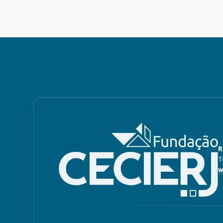
R
T
w