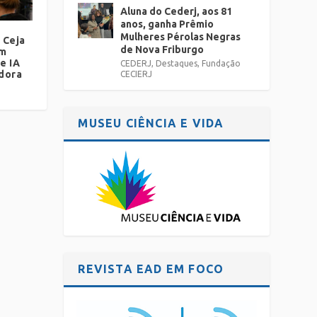
Aluna do Cederj, aos 81
anos, ganha Prêmio
Mulheres Pérolas Negras
 Ceja
de Nova Friburgo
em
e IA
CEDERJ
,
Destaques
,
Fundação
dora
CECIERJ
MUSEU CIÊNCIA E VIDA
REVISTA EAD EM FOCO