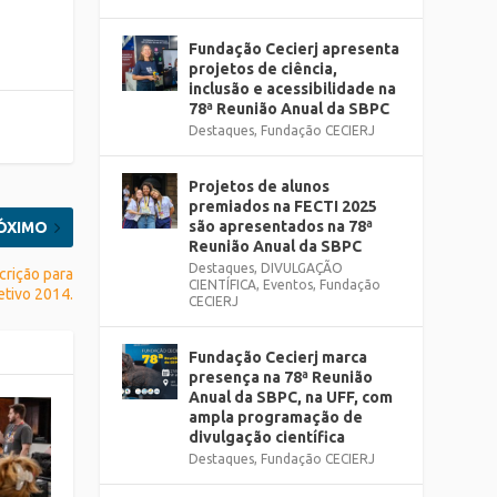
Fundação Cecierj apresenta
projetos de ciência,
inclusão e acessibilidade na
78ª Reunião Anual da SBPC
Destaques
,
Fundação CECIERJ
Projetos de alunos
premiados na FECTI 2025
são apresentados na 78ª
ÓXIMO
Reunião Anual da SBPC
Destaques
,
DIVULGAÇÃO
crição para
CIENTÍFICA
,
Eventos
,
Fundação
etivo 2014.
CECIERJ
Fundação Cecierj marca
presença na 78ª Reunião
Anual da SBPC, na UFF, com
ampla programação de
divulgação científica
Destaques
,
Fundação CECIERJ