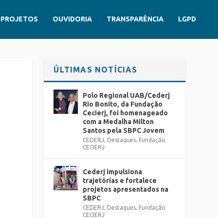
PROJETOS
OUVIDORIA
TRANSPARÊNCIA
LGPD
ÚLTIMAS NOTÍCIAS
Polo Regional UAB/Cederj
Rio Bonito, da Fundação
Cecierj, foi homenageado
com a Medalha Milton
Santos pela SBPC Jovem
CEDERJ
,
Destaques
,
Fundação
CECIERJ
Cederj impulsiona
trajetórias e fortalece
projetos apresentados na
SBPC
CEDERJ
,
Destaques
,
Fundação
CECIERJ