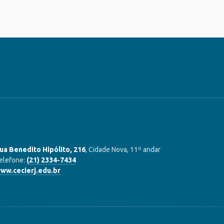
ua Benedito Hipólito, 216
, Cidade Nova, 11º andar
elefone:
(21) 2334-7434
ww.cecierj.edu.br