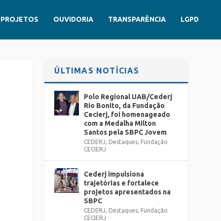
PROJETOS
OUVIDORIA
TRANSPARÊNCIA
LGPD
ÚLTIMAS NOTÍCIAS
Polo Regional UAB/Cederj
Rio Bonito, da Fundação
Cecierj, foi homenageado
com a Medalha Milton
Santos pela SBPC Jovem
CEDERJ
,
Destaques
,
Fundação
CECIERJ
Cederj impulsiona
trajetórias e fortalece
projetos apresentados na
SBPC
CEDERJ
,
Destaques
,
Fundação
CECIERJ