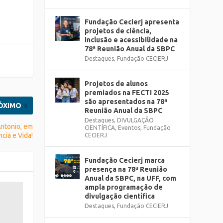
Fundação Cecierj apresenta
projetos de ciência,
inclusão e acessibilidade na
78ª Reunião Anual da SBPC
Destaques
,
Fundação CECIERJ
Projetos de alunos
premiados na FECTI 2025
são apresentados na 78ª
ÓXIMO
Reunião Anual da SBPC
Destaques
,
DIVULGAÇÃO
Antonio, em
CIENTÍFICA
,
Eventos
,
Fundação
cia e Vida!
CECIERJ
Fundação Cecierj marca
presença na 78ª Reunião
Anual da SBPC, na UFF, com
ampla programação de
divulgação científica
Destaques
,
Fundação CECIERJ