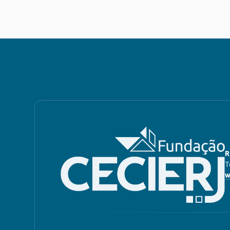
R
T
w