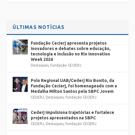
ÚLTIMAS NOTÍCIAS
Fundação Cecierj apresenta projetos
inovadores e debates sobre educação,
tecnologia e inclusão no Rio Innovation
Week 2026
Destaques
,
Fundação CECIERJ
Polo Regional UAB/Cederj Rio Bonito, da
Fundação Cecierj, foi homenageado com a
Medalha Milton Santos pela SBPC Jovem
CEDERJ
,
Destaques
,
Fundação CECIERJ
Cederj impulsiona trajetórias e fortalece
projetos apresentados na SBPC
CEDERJ
,
Destaques
,
Fundação CECIERJ