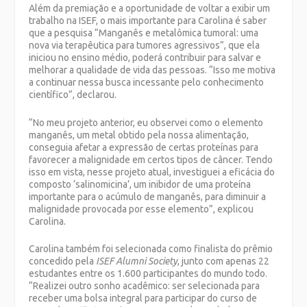
Além da premiação e a oportunidade de voltar a exibir um
trabalho na ISEF, o mais importante para Carolina é saber
que a pesquisa “Manganês e metalômica tumoral: uma
nova via terapêutica para tumores agressivos”, que ela
iniciou no ensino médio, poderá contribuir para salvar e
melhorar a qualidade de vida das pessoas. “Isso me motiva
a continuar nessa busca incessante pelo conhecimento
científico”, declarou.
“No meu projeto anterior, eu observei como o elemento
manganês, um metal obtido pela nossa alimentação,
conseguia afetar a expressão de certas proteínas para
favorecer a malignidade em certos tipos de câncer. Tendo
isso em vista, nesse projeto atual, investiguei a eficácia do
composto ‘salinomicina’, um inibidor de uma proteína
importante para o acúmulo de manganês, para diminuir a
malignidade provocada por esse elemento”, explicou
Carolina.
Carolina também foi selecionada como finalista do prêmio
concedido pela
ISEF Alumni Society
, junto com apenas 22
estudantes entre os 1.600 participantes do mundo todo.
“Realizei outro sonho acadêmico: ser selecionada para
receber uma bolsa integral para participar do curso de