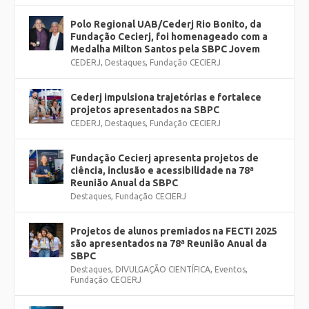
Polo Regional UAB/Cederj Rio Bonito, da
Fundação Cecierj, foi homenageado com a
Medalha Milton Santos pela SBPC Jovem
CEDERJ
,
Destaques
,
Fundação CECIERJ
Cederj impulsiona trajetórias e fortalece
projetos apresentados na SBPC
CEDERJ
,
Destaques
,
Fundação CECIERJ
Fundação Cecierj apresenta projetos de
ciência, inclusão e acessibilidade na 78ª
Reunião Anual da SBPC
Destaques
,
Fundação CECIERJ
Projetos de alunos premiados na FECTI 2025
são apresentados na 78ª Reunião Anual da
SBPC
Destaques
,
DIVULGAÇÃO CIENTÍFICA
,
Eventos
,
Fundação CECIERJ