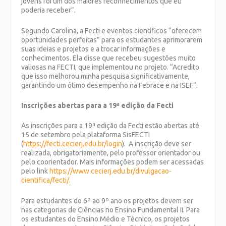
jovens foi um dos maiores reconhecimentos que eu
poderia receber”.
Segundo Carolina, a Fecti e eventos científicos “oferecem
oportunidades perfeitas” para os estudantes aprimorarem
suas ideias e projetos e a trocar informações e
conhecimentos. Ela disse que recebeu sugestões muito
valiosas na FECTI, que implementou no projeto. “Acredito
que isso melhorou minha pesquisa significativamente,
garantindo um ótimo desempenho na Febrace e na ISEF”.
Inscrições abertas para a 19ª edição da Fecti
As inscrições para a 19ª edição da Fecti estão abertas até
15 de setembro pela plataforma SisFECTI
(
https://fecti.cecierj.edu.br/login
). A inscrição deve ser
realizada, obrigatoriamente, pelo professor orientador ou
pelo coorientador. Mais informações podem ser acessadas
pelo link
https://www.cecierj.edu.br/divulgacao-
cientifica/fecti/
.
Para estudantes do 6º ao 9º ano os projetos devem ser
nas categorias de Ciências no Ensino Fundamental II. Para
os estudantes do Ensino Médio e Técnico, os projetos