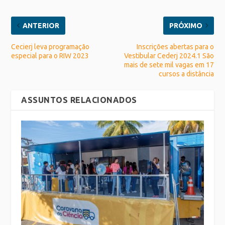
ANTERIOR
PRÓXIMO
Cecierj leva programação
Inscrições abertas para o
especial para o RIW 2023
Vestibular Cederj 2024.1 São
mais de sete mil vagas em 17
cursos a distância
ASSUNTOS RELACIONADOS