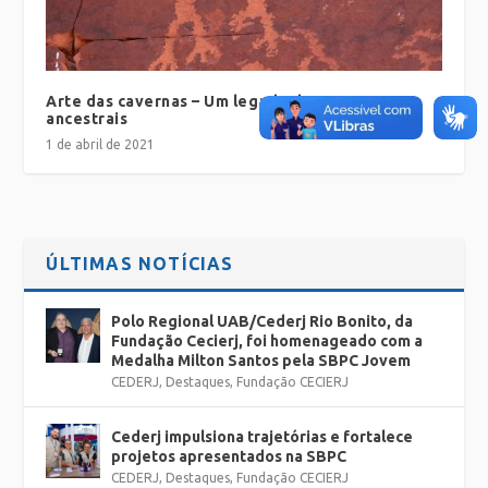
Arte das cavernas – Um legado dos nossos
ancestrais
1 de abril de 2021
ÚLTIMAS NOTÍCIAS
Polo Regional UAB/Cederj Rio Bonito, da
Fundação Cecierj, foi homenageado com a
Medalha Milton Santos pela SBPC Jovem
CEDERJ
,
Destaques
,
Fundação CECIERJ
Cederj impulsiona trajetórias e fortalece
projetos apresentados na SBPC
CEDERJ
,
Destaques
,
Fundação CECIERJ