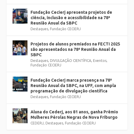
Fundação Cecierj apresenta projetos de
ciência, inclusão e acessibilidade na 78ª
Reunião Anual da SBPC
Destaques
,
Fundação CECIERJ
Projetos de alunos premiados na FECTI 2025
são apresentados na 78ª Reunião Anual da
SBPC
Destaques
,
DIVULGAÇÃO CIENTÍFICA
,
Eventos
,
Fundação CECIERJ
Fundação Cecierj marca presença na 78ª
Reunião Anual da SBPC, na UFF, com ampla
programação de divulgação científica
Destaques
,
Fundação CECIERJ
Aluna do Cederj, aos 81 anos, ganha Prêmio
Mulheres Pérolas Negras de Nova Friburgo
CEDERJ
,
Destaques
,
Fundação CECIERJ