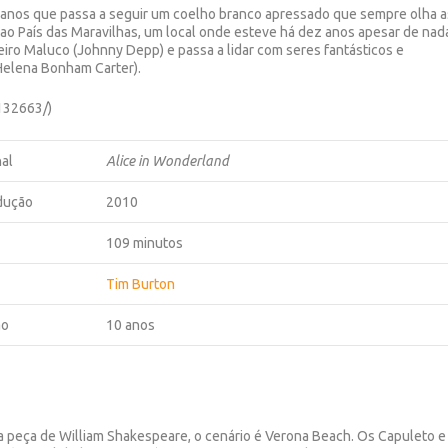
 anos que passa a seguir um coelho branco apressado que sempre olha a
 ao País das Maravilhas, um local onde esteve há dez anos apesar de nad
eiro Maluco (Johnny Depp) e passa a lidar com seres fantásticos e
(Helena Bonham Carter).
132663/)
nal
Alice in Wonderland
dução
2010
109 minutos
Tim Burton
ão
10 anos
a peça de William Shakespeare, o cenário é Verona Beach. Os Capuleto e