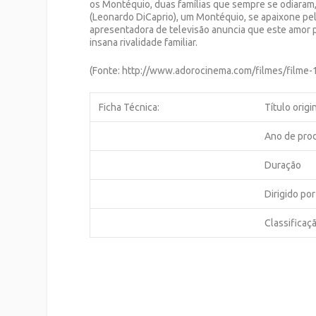
os Montéquio, duas famílias que sempre se odiaram,
(Leonardo DiCaprio), um Montéquio, se apaixone pela
apresentadora de televisão anuncia que este amor 
insana rivalidade familiar.
(Fonte: http://www.adorocinema.com/filmes/filme-
Ficha Técnica:
Título origi
Ano de pro
Duração
Dirigido por
Classificaç