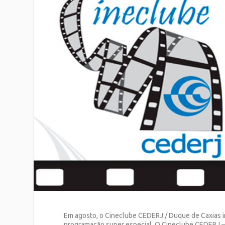
Em agosto, o Cineclube CEDERJ / Duque de Caxia
programação super especial. O Cineclube CEDERJ – 