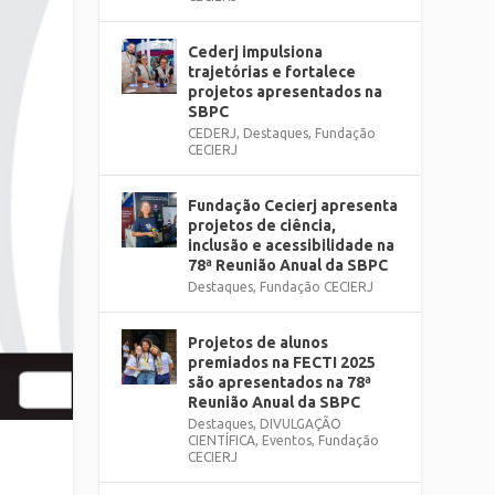
Cederj impulsiona
trajetórias e fortalece
projetos apresentados na
SBPC
CEDERJ
,
Destaques
,
Fundação
CECIERJ
Fundação Cecierj apresenta
projetos de ciência,
inclusão e acessibilidade na
78ª Reunião Anual da SBPC
Destaques
,
Fundação CECIERJ
Projetos de alunos
premiados na FECTI 2025
são apresentados na 78ª
Reunião Anual da SBPC
Destaques
,
DIVULGAÇÃO
CIENTÍFICA
,
Eventos
,
Fundação
CECIERJ