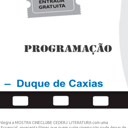
s integra a MOSTRA CINECLUBE CEDERJ: LITERATURA com uma
Essencial, apresenta filmes que quem curte cinema não pode deixar de