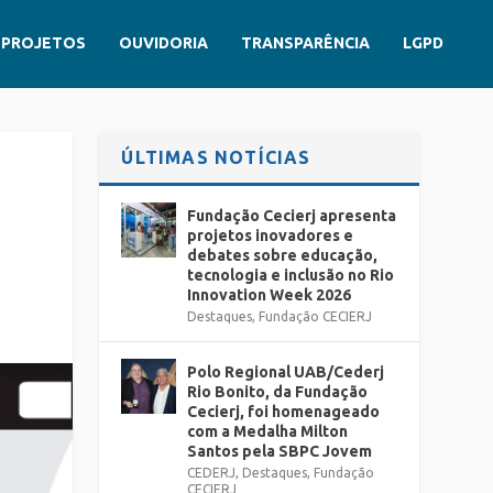
PROJETOS
OUVIDORIA
TRANSPARÊNCIA
LGPD
ÚLTIMAS NOTÍCIAS
Fundação Cecierj apresenta
projetos inovadores e
debates sobre educação,
tecnologia e inclusão no Rio
Innovation Week 2026
Destaques
,
Fundação CECIERJ
Polo Regional UAB/Cederj
Rio Bonito, da Fundação
Cecierj, foi homenageado
com a Medalha Milton
Santos pela SBPC Jovem
CEDERJ
,
Destaques
,
Fundação
CECIERJ