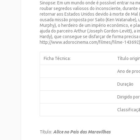
Sinopse: Em um mundo onde é possível entrar na me
roubar segredos valiosos do inconsciente, durante o
retornar aos Estados Unidos devido à morte de Mal (
ousada missão proposta por Saito (Ken Watanabe), u
Murphy), o herdeiro de um império econômico, e plan
ajuda do parceiro Arthur (Joseph Gordon-Levitt), a 
Hardy), que consegue se disfarçar de forma precisa
http://www.adorocinema.com/filmes/filme-143692
Ficha Técnica:
Título origi
Ano de pro
Duração
Dirigido por
Classificaç
Título:
Alice no País das Maravilhas