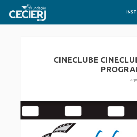
INST
CINECLUBE CINECLU
PROGRA
ago