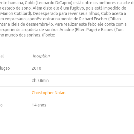
nte humana, Cobb (Leonardo DiCaprio) está entre os melhores na arte d
 estado de sono. Além disto ele é um fugitivo, pois está impedido de
Marion Cotillard). Desesperado para rever seus filhos, Cobb aceita a
m empresário japonês: entrar na mente de Richard Fischer (Cillian
tar a ideia de desmembrá-lo. Para realizar este feito ele conta com a
inexperiente arquiteta de sonhos Ariadne (Ellen Page) e Eames (Tom
 no mundo dos sonhos. (Fonte:
)
nal
Inception
dução
2010
2h 28min
Christopher Nolan
ão
14 anos