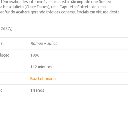
 têm rivalidades intermináveis, mas isto não impede que Romeu
 bela Julieta (Claire Danes), uma Capuleto. Entretanto, uma
profundo acabará gerando trágicas consequênciais em virtude desta
12687/)
nal
Romeo + Juliet
dução
1996
112 minutos
Baz Luhrmann
ão
14 anos