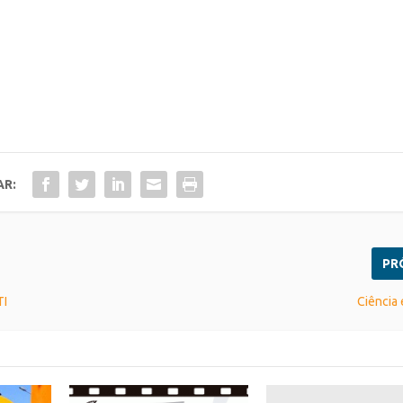
AR:
PR
TI
Ciência 