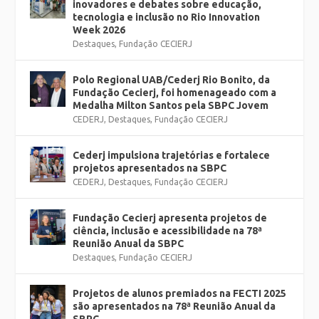
inovadores e debates sobre educação,
tecnologia e inclusão no Rio Innovation
Week 2026
Destaques
,
Fundação CECIERJ
Polo Regional UAB/Cederj Rio Bonito, da
Fundação Cecierj, foi homenageado com a
Medalha Milton Santos pela SBPC Jovem
CEDERJ
,
Destaques
,
Fundação CECIERJ
Cederj impulsiona trajetórias e fortalece
projetos apresentados na SBPC
CEDERJ
,
Destaques
,
Fundação CECIERJ
Fundação Cecierj apresenta projetos de
ciência, inclusão e acessibilidade na 78ª
Reunião Anual da SBPC
Destaques
,
Fundação CECIERJ
Projetos de alunos premiados na FECTI 2025
são apresentados na 78ª Reunião Anual da
SBPC