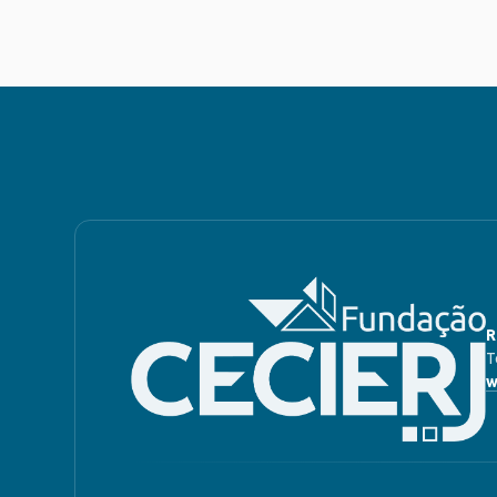
R
T
w