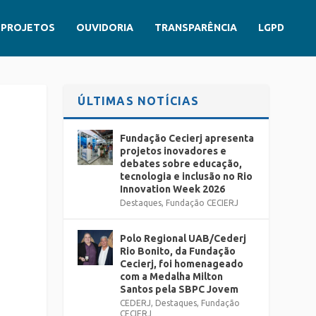
PROJETOS
OUVIDORIA
TRANSPARÊNCIA
LGPD
ÚLTIMAS NOTÍCIAS
Fundação Cecierj apresenta
projetos inovadores e
debates sobre educação,
tecnologia e inclusão no Rio
Innovation Week 2026
Destaques
,
Fundação CECIERJ
Polo Regional UAB/Cederj
Rio Bonito, da Fundação
Cecierj, foi homenageado
com a Medalha Milton
Santos pela SBPC Jovem
CEDERJ
,
Destaques
,
Fundação
CECIERJ