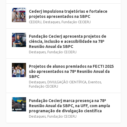
Cederj impulsiona trajetórias e fortalece
projetos apresentados na SBPC
CEDERJ
,
Destaques
,
Fundação CECIERJ
Fundação Cecierj apresenta projetos de
ciência, inclusão e acessibilidade na 78ª
Reunião Anual da SBPC
Destaques
,
Fundação CECIERJ
Projetos de alunos premiados na FECTI 2025
são apresentados na 78ª Reunião Anual da
SBPC
Destaques
,
DIVULGAÇÃO CIENTÍFICA
,
Eventos
,
Fundação CECIERJ
Fundação Cecierj marca presença na 78ª
Reunião Anual da SBPC, na UFF, com ampla
programação de divulgação científica
Destaques
,
Fundação CECIERJ