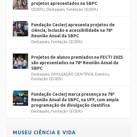
projetos apresentados na SBPC
CEDERJ
,
Destaques
,
Fundação CECIERJ
Fundação Cecierj apresenta projetos de
ciência, inclusão e acessibilidade na 78ª
Reunião Anual da SBPC
Destaques
,
Fundação CECIERJ
Projetos de alunos premiados na FECTI 2025
são apresentados na 78ª Reunião Anual da
SBPC
Destaques
,
DIVULGAÇÃO CIENTÍFICA
,
Eventos
,
Fundação CECIERJ
Fundação Cecierj marca presença na 78ª
Reunião Anual da SBPC, na UFF, com ampla
programação de divulgação científica
Destaques
,
Fundação CECIERJ
MUSEU CIÊNCIA E VIDA