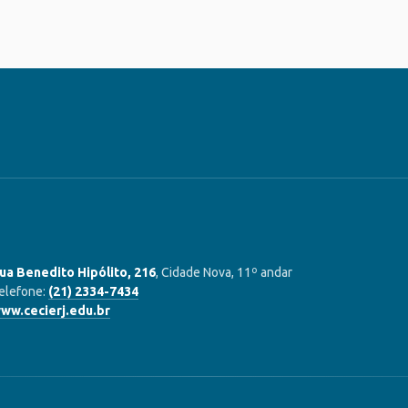
ua Benedito Hipólito, 216
, Cidade Nova, 11º andar
elefone:
(21) 2334-7434
ww.cecierj.edu.br