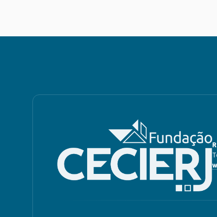
R
T
w