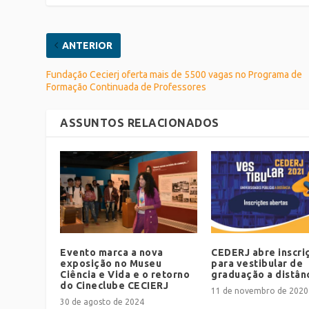
ANTERIOR
Fundação Cecierj oferta mais de 5500 vagas no Programa de
Formação Continuada de Professores
ASSUNTOS RELACIONADOS
Evento marca a nova
CEDERJ abre inscri
exposição no Museu
para vestibular de
Ciência e Vida e o retorno
graduação a distân
do Cineclube CECIERJ
11 de novembro de 2020
30 de agosto de 2024