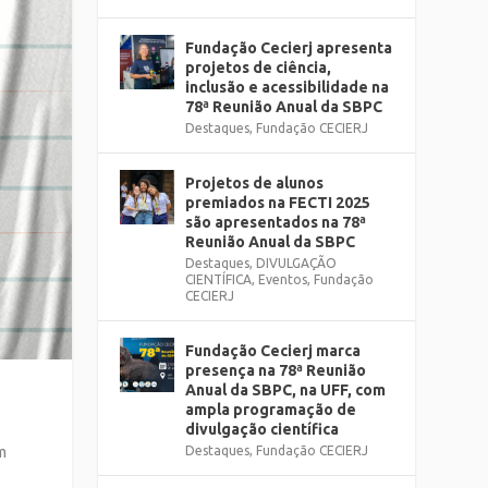
Fundação Cecierj apresenta
projetos de ciência,
inclusão e acessibilidade na
78ª Reunião Anual da SBPC
Destaques
,
Fundação CECIERJ
Projetos de alunos
premiados na FECTI 2025
são apresentados na 78ª
Reunião Anual da SBPC
Destaques
,
DIVULGAÇÃO
CIENTÍFICA
,
Eventos
,
Fundação
CECIERJ
Fundação Cecierj marca
presença na 78ª Reunião
Anual da SBPC, na UFF, com
ampla programação de
divulgação científica
em
Destaques
,
Fundação CECIERJ