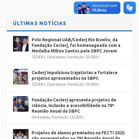
ÚLTIMAS NOTÍCIAS
Polo Regional UAB/Cederj Rio Bonito, da
Fundação Cecierj, foi homenageado com a
Medalha Milton Santos pela SBPC Jovem
CEDERJ
,
Destaques
,
Fundação CECIERJ
Cederj impulsiona trajetórias e fortalece
projetos apresentados na SBPC
CEDERJ
,
Destaques
,
Fundação CECIERJ
Fundação Cecierj apresenta projetos de
ciência, inclusão e acessibilidade na 78ª
Reunião Anual da SBPC
Destaques
,
Fundação CECIERJ
Projetos de alunos premiados na FECTI 2025
são apresentados na 78ª Reunião Anual da