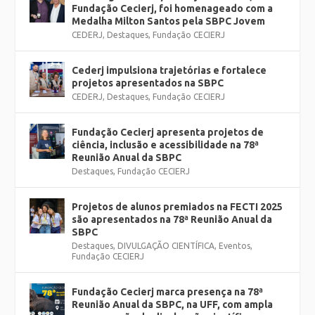
Fundação Cecierj, foi homenageado com a
Medalha Milton Santos pela SBPC Jovem
CEDERJ
,
Destaques
,
Fundação CECIERJ
Cederj impulsiona trajetórias e fortalece
projetos apresentados na SBPC
CEDERJ
,
Destaques
,
Fundação CECIERJ
Fundação Cecierj apresenta projetos de
ciência, inclusão e acessibilidade na 78ª
Reunião Anual da SBPC
Destaques
,
Fundação CECIERJ
Projetos de alunos premiados na FECTI 2025
são apresentados na 78ª Reunião Anual da
SBPC
Destaques
,
DIVULGAÇÃO CIENTÍFICA
,
Eventos
,
Fundação CECIERJ
Fundação Cecierj marca presença na 78ª
Reunião Anual da SBPC, na UFF, com ampla