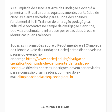
A I Olimpíada de Ciência & Arte da Fundação Cecierj é a
primeira no Brasil a reunir, equitativamente, conteúdos de
ciências e artes voltados para alunos dos ensinos
fundamental I e II. Trata-se de uma ação pedagógica,
cultural e recreativa no campo da divulgação científica,
que visa a estimular o interesse por essas duas áreas e
identificar jovens talentos.
Todas as informações sobre o Regulamento e a I Olimpíada
de Ciência & Arte da Fundação Cecierj estão disponíveis na
página do evento no
endereço
https://www.cecierj.edu.br/divulgacao-
cientifica/i-o
limpiada-de-ciencia-arte-da-fundacao-
cecierj
As dúvidas sobre as inscrições devem ser enviadas
para a comissão organizadora, por meio do e-
mail
olimpiadacienciaarte@cecierj.edu.br
.
COMPARTILHAR: