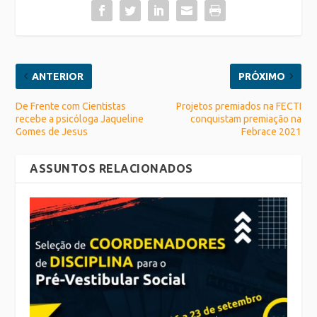
ANTERIOR
PRÓXIMO
De Frente com Cientistas
Projetos premiados na FECTI
recebe a psicóloga Jaqueline
conquistam premiação na
Gomes de Jesus
Febrace 2021
ASSUNTOS RELACIONADOS